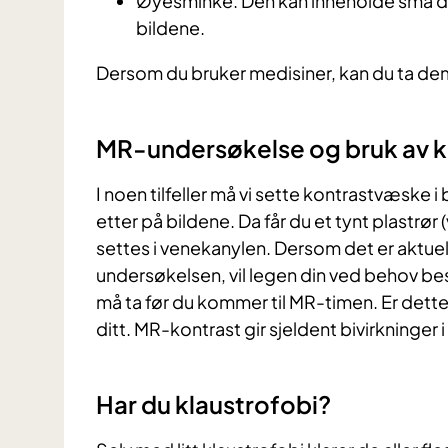
Øyesminke. Den kan inneholde små del
bildene.
Dersom du bruker medisiner, kan du ta dem
MR-undersøkelse og bruk av 
I noen tilfeller må vi sette kontrastvæske i
etter på bildene. Da får du et tynt plastrør
settes i venekanylen. Dersom det er aktue
undersøkelsen, vil legen din ved behov be
må ta før du kommer til MR-timen. Er dette ti
ditt. MR-kontrast gir sjeldent bivirkninger 
Har du klaustrofobi?