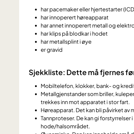
har pacemaker eller hjertestarter (ICD
har innoperert høreapparat
har annet innoperert metall og elektr
har klips på blodkar i hodet
har metallsplint i øye
er gravid
Sjekkliste: Dette må fjernes f
Mobiltelefon, klokker, bank- og kredi
Metallgjenstander som briller, kulepe
trekkes inn mot apparatet i stor fart.
Høreapparat. Det kan bli påvirket av 
Tannproteser. De kan gi forstyrrelser 
hode/halsområdet.