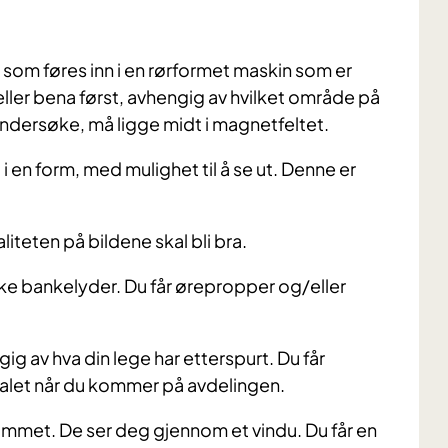
som føres inn i en rørformet maskin som er
ller bena først, avhengig av hvilket område på
undersøke, må ligge midt i magnetfeltet.
 en form, med mulighet til å se ut. Denne er
valiteten på bildene skal bli bra.
ke bankelyder. Du får ørepropper og/eller
ig av hva din lege har etterspurt. Du får
alet når du kommer på avdelingen.
 rommet. De ser deg gjennom et vindu. Du får en