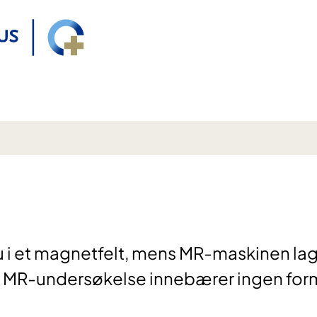
 i et magnetfelt, mens MR-maskinen la
er. MR-undersøkelse innebærer ingen for