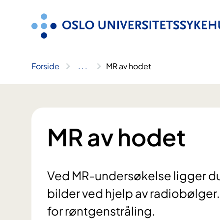
Hopp
til
innhold
Forside
..
.
MR av hodet
MR av hodet
Ved MR-undersøkelse ligger du
bilder ved hjelp av radiobølg
for røntgenstråling.