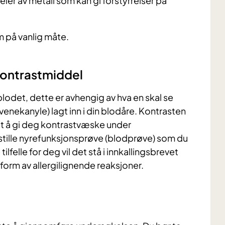
er av metall som kan gi forstyrrelser på
 på vanlig måte.
kontrastmiddel
 blodet, dette er avhengig av hva en skal se
 (venekanyle) lagt inn i din blodåre. Kontrasten
lt å gi deg kontrastvæske under
stille nyrefunksjonsprøve (blodprøve) som du
lfelle for deg vil det stå i innkallingsbrevet
i form av allergilignende reaksjoner.