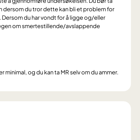
fleste å gjennomføre undersøkelsen. Du bør ta
dersom du tror dette kan bli et problem for
å. Dersom du har vondt for å ligge og/eller
astlegen om smertestillende/avslappende
er minimal, og du kan ta MR selv om du ammer.