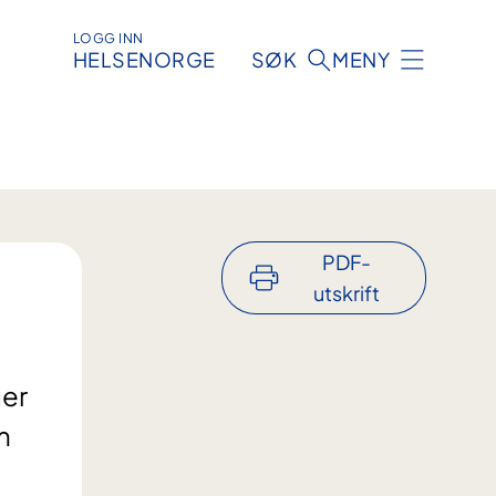
LOGG INN
HELSENORGE
SØK
MENY
PDF-
utskrift
ger
m