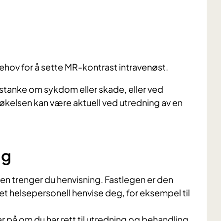
r behov for å sette MR-kontrast intravenøst.
tanke om sykdom eller skade, eller ved
søkelsen kan være aktuell ved utredning av en
ng
ten trenger du henvisning. Fastlegen er den
nnet helsepersonell henvise deg, for eksempel til
var på om du har rett til utredning og behandling