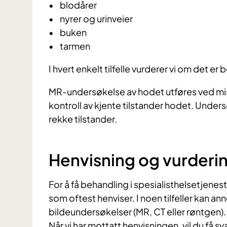
• blodårer
• nyrer og urinveier
• buken
• tarmen
I hvert enkelt tilfelle vurderer vi om det e
MR-undersøkelse av hodet utføres ved mis
kontroll av kjente tilstander hodet. Under
rekke tilstander.
Henvisning og vurderi
For å få behandling i spesialisthelsetjenes
som oftest henviser. I noen tilfeller kan a
bildeundersøkelser (MR, CT eller røntgen).
Når vi har mottatt henvisningen, vil du få s