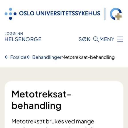
Hopp
til
innhold
LOGG INN
HELSENORGE
SØK
MENY
Forside
Behandlinger
Metotreksat-behandling
Metotreksat-
behandling
Metotreksat brukes ved mange