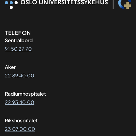
Kontaktinformasjon
TELEFON
Sentralbord
91 50 27 70
Aker
22 89 40 00
Radiumhospitalet
22 93 40 00
Rikshospitalet
23 07 00 00