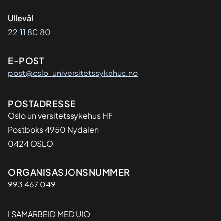
Ullevål
22 11 80 80
E-POST
post@oslo-universitetssykehus.no
Adresse
POSTADRESSE
Oslo universitetssykehus HF
Postboks 4950 Nydalen
0424 OSLO
Organisasjon
ORGANISASJONSNUMMER
993 467 049
I SAMARBEID MED UIO