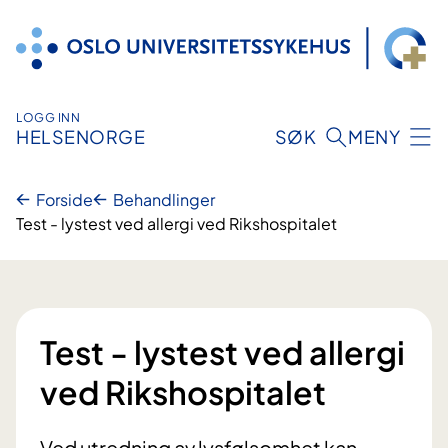
Hopp
til
innhold
LOGG INN
HELSENORGE
SØK
MENY
Forside
Behandlinger
Test - lystest ved allergi ved Rikshospitalet
Test - lystest ved allergi
ved Rikshospitalet
Ved utredning av lysfølsomhet kan