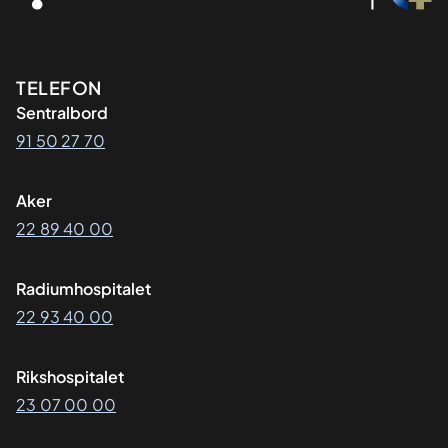
Kontaktinformasjon
TELEFON
Sentralbord
91 50 27 70
Aker
22 89 40 00
Radiumhospitalet
22 93 40 00
Rikshospitalet
23 07 00 00