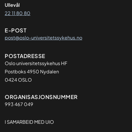
Ullevål
22 11 80 80
E-POST
post@oslo-universitetssykehus.no
Adresse
POSTADRESSE
Oslo universitetssykehus HF
Postboks 4950 Nydalen
0424 OSLO
Organisasjon
ORGANISASJONSNUMMER
993 467 049
I SAMARBEID MED UIO