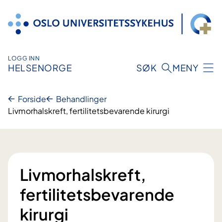
Hopp
til
innhold
LOGG INN
HELSENORGE
SØK
MENY
Forside
Behandlinger
Livmorhalskreft, fertilitetsbevarende kirurgi
Livmorhalskreft,
fertilitetsbevarende
kirurgi