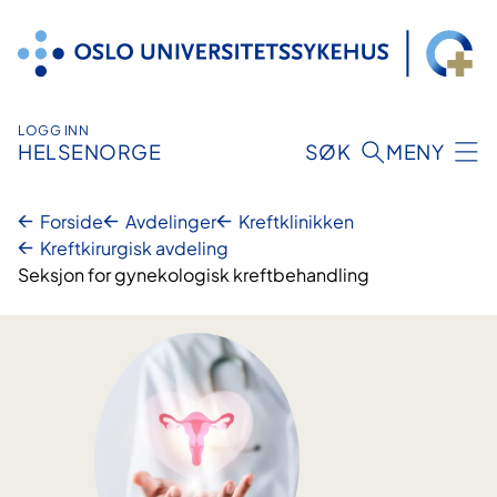
Hopp
til
innhold
LOGG INN
HELSENORGE
SØK
MENY
Forside
Avdelinger
Kreftklinikken
Kreftkirurgisk avdeling
Seksjon for gynekologisk kreftbehandling