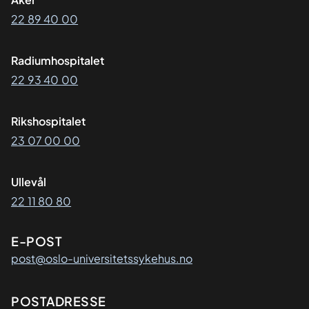
22 89 40 00
Radiumhospitalet
22 93 40 00
Rikshospitalet
23 07 00 00
Ullevål
22 11 80 80
E-POST
post@oslo-universitetssykehus.no
Adresse
POSTADRESSE