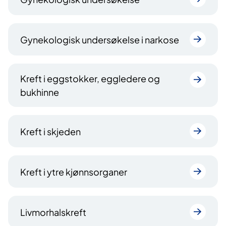
Gynekologisk undersøkelse i narkose
Kreft i eggstokker, eggledere og
bukhinne
Kreft i skjeden
Kreft i ytre kjønnsorganer
Livmorhalskreft