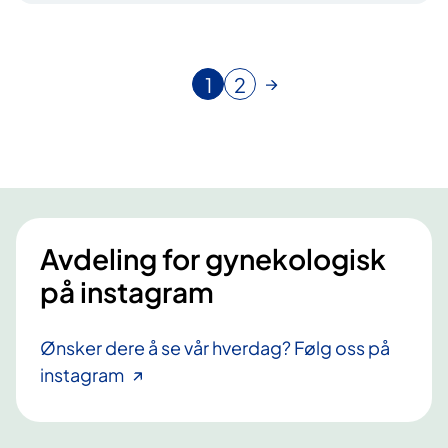
1
2
N
G
å
å
v
t
æ
i
r
l
e
s
n
i
Avdeling for gynekologisk
d
d
e
e
på instagram
s
i
d
Ønsker dere å se vår hverdag? Følg oss på
e
instagram