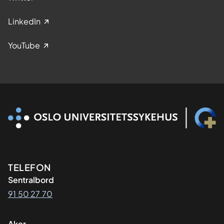
LinkedIn
YouTube
Kontaktinformasjon
TELEFON
Sentralbord
91 50 27 70
Aker