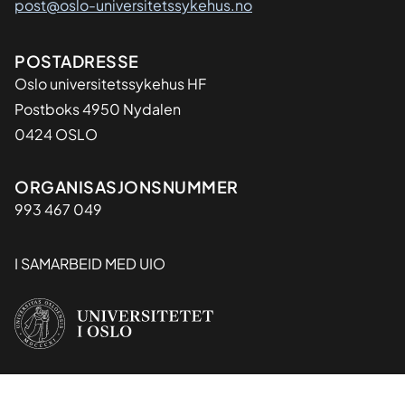
post@oslo-universitetssykehus.no
Adresse
POSTADRESSE
Oslo universitetssykehus HF
Postboks 4950 Nydalen
0424 OSLO
Organisasjon
ORGANISASJONSNUMMER
993 467 049
I SAMARBEID MED UIO