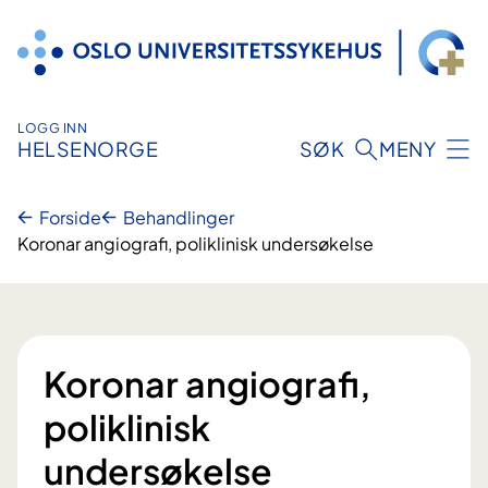
Hopp
til
innhold
LOGG INN
HELSENORGE
SØK
MENY
Forside
Behandlinger
Koronar angiografi, poliklinisk undersøkelse
Koronar angiografi,
poliklinisk
undersøkelse