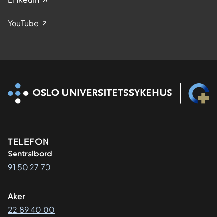
YouTube
Kontaktinformasjon
TELEFON
Sentralbord
91 50 27 70
Aker
22 89 40 00