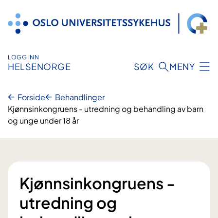
Hopp
til
innhold
LOGG INN
HELSENORGE
SØK
MENY
Forside
Behandlinger
Kjønnsinkongruens - utredning og behandling av barn
og unge under 18 år
Kjønnsinkongruens -
utredning og