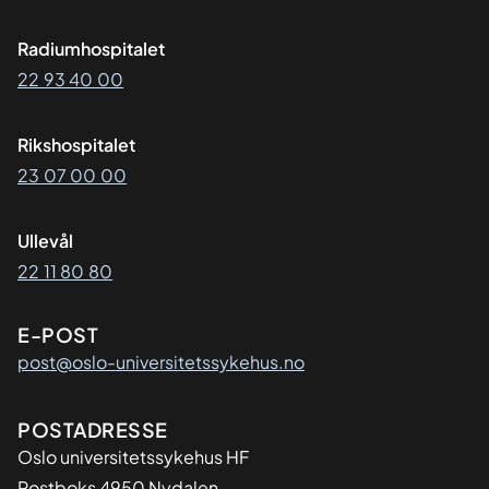
Radiumhospitalet
22 93 40 00
Rikshospitalet
23 07 00 00
Ullevål
22 11 80 80
E-POST
post@oslo-universitetssykehus.no
Adresse
POSTADRESSE
Oslo universitetssykehus HF
Postboks 4950 Nydalen