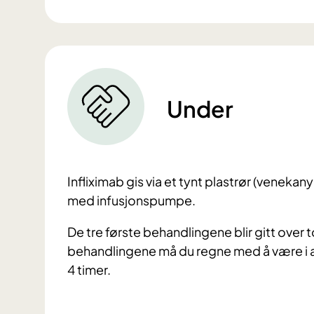
Under
Infliximab gis via et tynt plastrør (venekany
med infusjonspumpe.
De tre første behandlingene blir gitt over t
behandlingene må du regne med å være i av
4 timer.