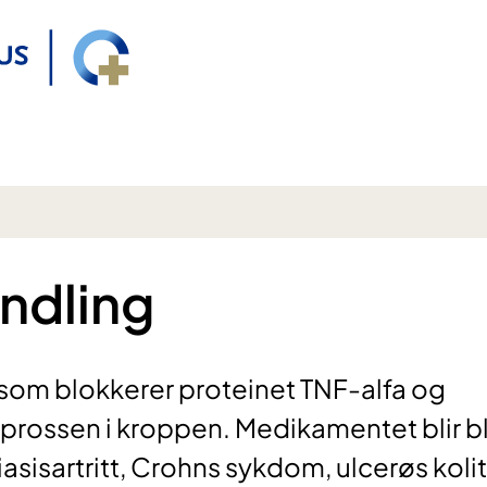
andling
n som blokkerer proteinet TNF-alfa og
rossen i kroppen. Medikamentet blir b
asisartritt, Crohns sykdom, ulcerøs kolit