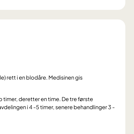
le) rett i en blodåre. Medisinen gis
o timer, deretter en time.
De tre første
delingen i 4 -5 timer, senere behandlinger 3 -