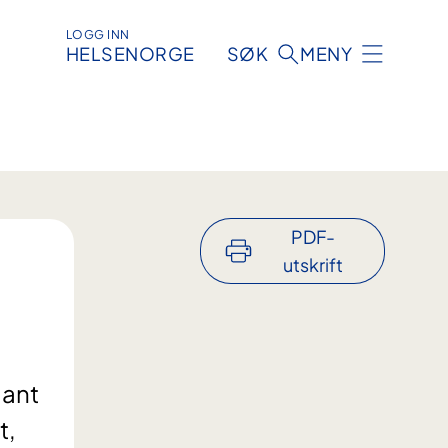
LOGG INN
HELSENORGE
SØK
MENY
PDF-
utskrift
lant
t,