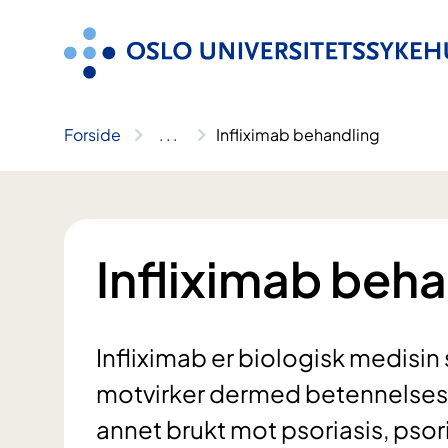
Hopp
til
innhold
Forside
..
.
Infliximab behandling
Infliximab beh
Infliximab er biologisk medisi
motvirker dermed betennelsesp
annet brukt mot psoriasis, psori