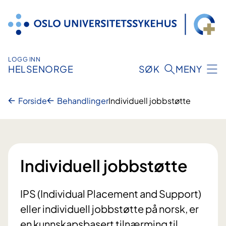
Hopp
til
innhold
LOGG INN
HELSENORGE
SØK
MENY
Forside
Behandlinger
Individuell jobbstøtte
Individuell jobbstøtte
IPS (Individual Placement and Support)
eller individuell jobbstøtte på norsk, er
en kunnskapsbasert tilnærming til