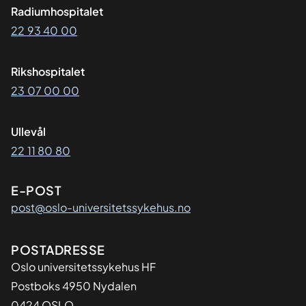
Radiumhospitalet
22 93 40 00
Rikshospitalet
23 07 00 00
Ullevål
22 11 80 80
E-POST
post@oslo-universitetssykehus.no
Adresse
POSTADRESSE
Oslo universitetssykehus HF
Postboks 4950 Nydalen
0424 OSLO