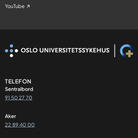
YouTube
Kontaktinformasjon
TELEFON
Sentralbord
91 50 27 70
Aker
22 89 40 00