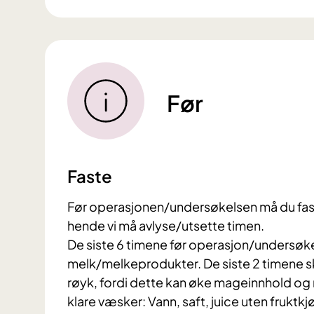
Før
Faste
​Før operasjonen/undersøkelsen må du fast
hende vi må avlyse/utsette timen.
De siste 6 timene før operasjon/undersøkel
melk/melkeprodukter. De siste 2 timene 
røyk, fordi dette kan øke mageinnhold og m
klare væsker: Vann, saft, juice uten fruktkj