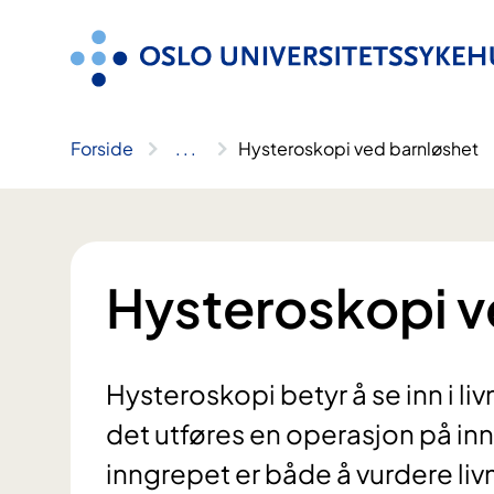
Hopp
til
innhold
Forside
..
.
Hysteroskopi ved barnløshet
Hysteroskopi v
Hysteroskopi betyr å se inn i l
det utføres en operasjon på in
inngrepet er både å vurdere l