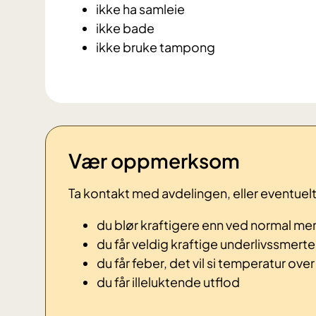
ikke ha samleie
ikke bade
ikke bruke tampong
Vær oppmerksom
Ta kontakt med avdelingen, eller eventuel
du blør kraftigere enn ved normal me
du får veldig kraftige underlivssmerte
du får feber, det vil si temperatur ove
du får illeluktende utflod