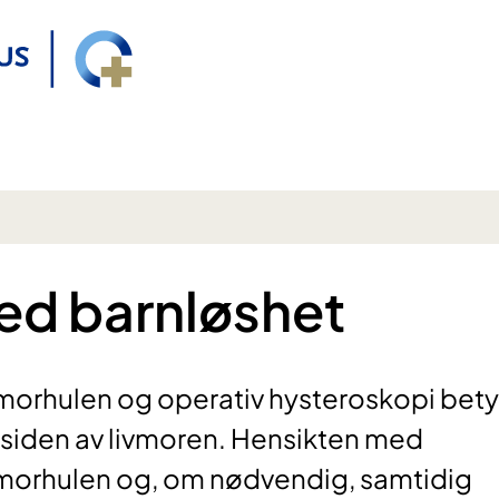
ed barnløshet
ivmorhulen og operativ hysteroskopi bety
nsiden av livmoren. Hensikten med
ivmorhulen og, om nødvendig, samtidig