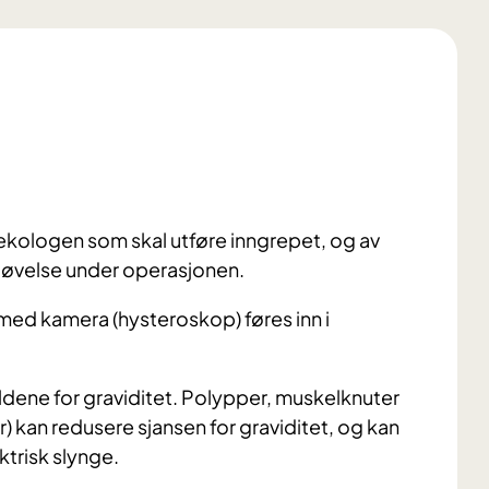
ekologen som skal utføre inngrepet, og av
edøvelse under operasjonen.
 med kamera (hysteroskop) føres inn i
dene for graviditet. Polypper, muskelknuter
r) kan redusere sjansen for graviditet, og kan
ktrisk slynge.