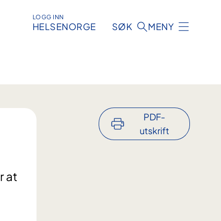
LOGG INN
HELSENORGE
SØK
MENY
PDF-
utskrift
r at