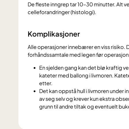
De fleste inngrep tar 10–30 minutter. Alt v
celleforandringer (histologi).
Komplikasjoner
Alle operasjoner innebærer en viss risiko.
forhåndssamtale med legen før operasjon
En sjelden gang kan det blø kraftig ve
kateter med ballong i livmoren. Katet
etter.
Det kan oppstå hull i livmoren under 
av seg selv og krever kun ekstra obse
grunn til andre tiltak og eventuelt bu