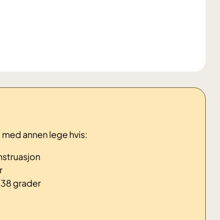
t med annen lege hvis:
nstruasjon
r
r 38 grader