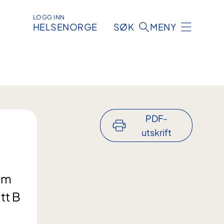
LOGG INN
HELSENORGE
SØK
MENY
PDF-
utskrift
om
tt B