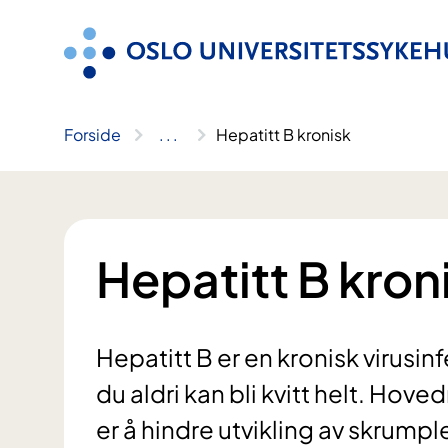
Hopp
til
innhold
Forside
..
.
Hepatitt B kronisk
Hepatitt B kron
Hepatitt B er en kronisk viru
du aldri kan bli kvitt helt. Ho
er å hindre utvikling av skrump