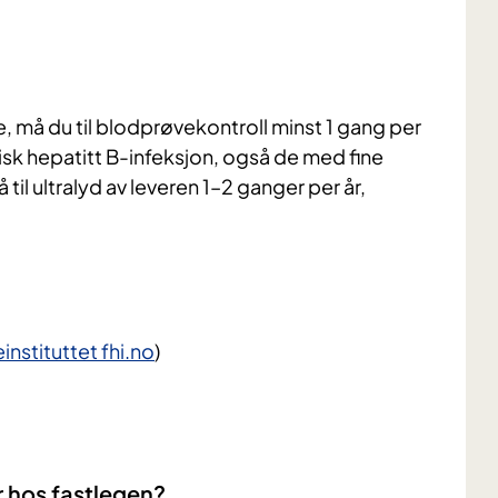
e, må du til blodprøvekontroll minst 1 gang per
onisk hepatitt B-infeksjon, også de med fine
 til ultralyd av leveren 1–2 ganger per år,
nstituttet fhi.no
)
er hos fastlegen?