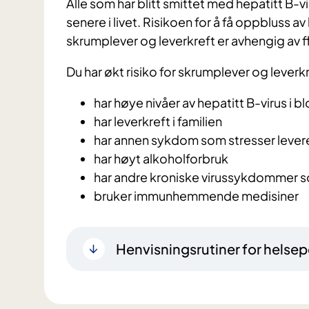
Alle som har blitt smittet med hepatitt B-vir
senere i livet. Risikoen for å få oppbluss av
skrumplever og leverk
reft er avhengig av f
Du har økt risiko for skrumplever og leverkr
har høye nivåer av hepatitt B-virus i b
har leverkreft i familien
har annen sykdom som stresser lever
har høyt alkoholforbruk
har andre kroniske virussykdommer som
bruker immunhemmende medisiner
Henvisningsrutiner for helsep