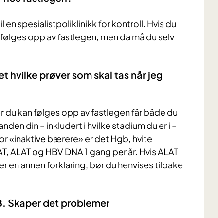
l en spesialistpoliklinikk for kontroll. Hvis du
u følges opp av fastlegen, men da må du selv
et hvilke prøver som skal tas når jeg
r du kan følges opp av fastlegen får både du
den din – inkludert i hvilke stadium du er i –
For «inaktive bærere» er det Hgb, hvite
AT, ALAT og HBV DNA 1 gang per år. Hvis ALAT
nner en annen forklaring, bør du henvises tilbake
 B. Skaper det problemer