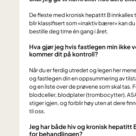
De fleste med kronisk hepatitt B innkalles ti
blir klassifisert som «inaktiv bærer» kan d
bestille deg time én gang i året.
Hva gjør jeg hvis fastlegen min ikke v
kommer dit på kontroll?
Når du er ferdig utredet og legen her mene
og fastlegen din en oppsummering av tilstan
og en liste over de prøvene som skal tas. 
blodceller, blodplater (trombocytter), AS
stiger igjen, og forblir høy uten at dere fi
til oss.
Jeg har både hiv og kronisk hepatitt
for behandlingen?