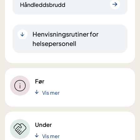
Håndleddsbrudd
Henvisningsrutiner for
helsepersonell
Før
Vis mer
Under
Vis mer