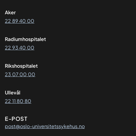
Aker
22 89 40 00
Radiumhospitalet
22 93 40 00
Rikshospitalet
23 07 00 00
Ullevål
22 11 80 80
E-POST
post@oslo-universitetssykehus.no