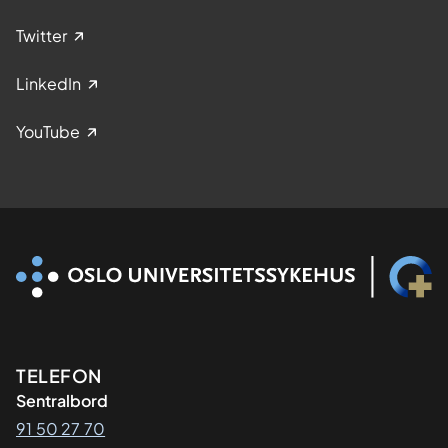
Twitter
LinkedIn
YouTube
Kontaktinformasjon
TELEFON
Sentralbord
91 50 27 70