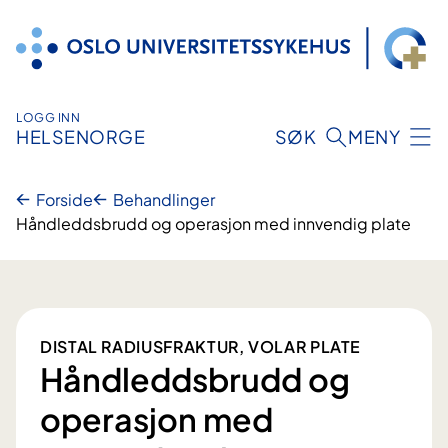
Hopp
til
innhold
LOGG INN
HELSENORGE
SØK
MENY
Forside
Behandlinger
Håndleddsbrudd og operasjon med innvendig plate
DISTAL RADIUSFRAKTUR, VOLAR PLATE
Håndleddsbrudd og
operasjon med