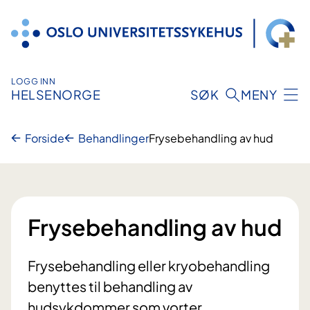
Hopp
til
innhold
LOGG INN
HELSENORGE
SØK
MENY
Forside
Behandlinger
Frysebehandling av hud
Frysebehandling av hud
Frysebehandling eller kryobehandling
benyttes til behandling av
hudsykdommer som vorter,