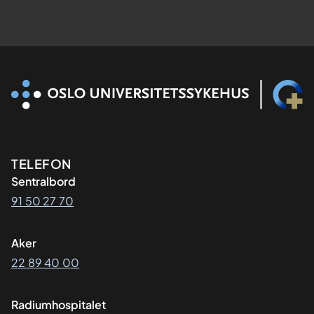
Kontaktinformasjon
TELEFON
Sentralbord
91 50 27 70
Aker
22 89 40 00
Radiumhospitalet