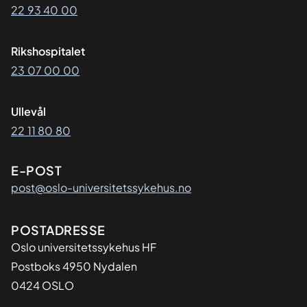
22 93 40 00
Rikshospitalet
23 07 00 00
Ullevål
22 11 80 80
E-POST
post@oslo-universitetssykehus.no
Adresse
POSTADRESSE
Oslo universitetssykehus HF
Postboks 4950 Nydalen
0424 OSLO