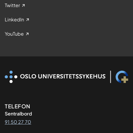
Twitter
LinkedIn
YouTube
Kontaktinformasjon
TELEFON
Sentralbord
91 50 27 70