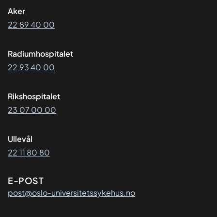
Aker
22 89 40 00
Radiumhospitalet
22 93 40 00
Rikshospitalet
23 07 00 00
Ullevål
22 11 80 80
E-POST
post@oslo-universitetssykehus.no