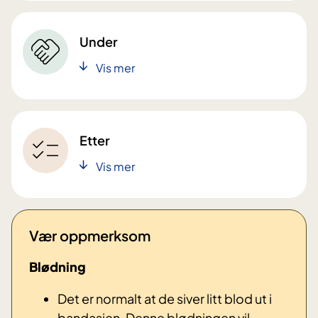
Under
Vis mer
Etter
Vis mer
Vær oppmerksom
Blødning
Det er normalt at de siver litt blod ut i
bandasjen. Denne blødningen vil