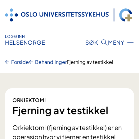
Hopp
til
innhold
LOGG INN
HELSENORGE
SØK
MENY
Forside
Behandlinger
Fjerning av testikkel
ORKIEKTOMI
Fjerning av testikkel
Orkiektomi (fjerning av testikkel) er en
operasjon hvor vi fjerner en testikkel