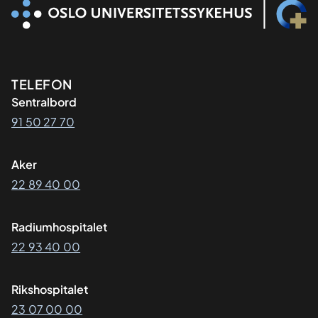
Kontaktinformasjon
TELEFON
Sentralbord
91 50 27 70
Aker
22 89 40 00
Radiumhospitalet
22 93 40 00
Rikshospitalet
23 07 00 00