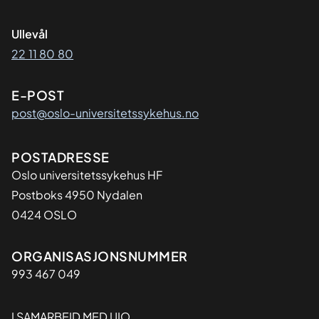
Ullevål
22 11 80 80
E-POST
post@oslo-universitetssykehus.no
Adresse
POSTADRESSE
Oslo universitetssykehus HF
Postboks 4950 Nydalen
0424 OSLO
Organisasjon
ORGANISASJONSNUMMER
993 467 049
I SAMARBEID MED UIO