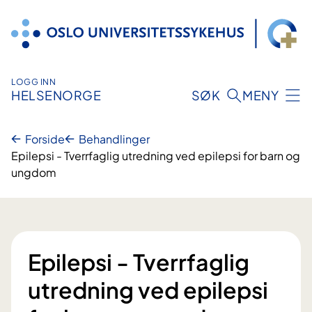
Hopp
til
innhold
LOGG INN
HELSENORGE
SØK
MENY
Forside
Behandlinger
Epilepsi - Tverrfaglig utredning ved epilepsi for barn og
ungdom
Epilepsi - Tverrfaglig
utredning ved epilepsi