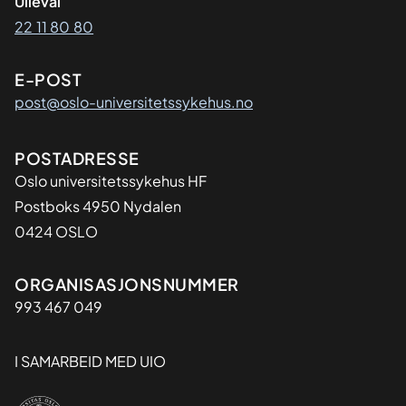
Ullevål
22 11 80 80
E-POST
post@oslo-universitetssykehus.no
Adresse
POSTADRESSE
Oslo universitetssykehus HF
Postboks 4950 Nydalen
0424 OSLO
Organisasjon
ORGANISASJONSNUMMER
993 467 049
I SAMARBEID MED UIO