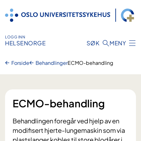
Hopp
til
innhold
LOGG INN
HELSENORGE
SØK
MENY
Forside
Behandlinger
ECMO-behandling
ECMO-behandling
Behandlingen foregår ved hjelp av en
modifisert hjerte-lungemaskin som via
plastslanger kobles til store blodårer i