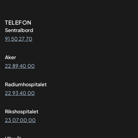
Kontaktinformasjon
TELEFON
Sentralbord
91 50 27 70
Aker
22 89 40 00
Radiumhospitalet
22 93 40 00
Rikshospitalet
23 07 00 00