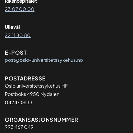
Rikshospitalet
23 07 00 00
Ullevål
22 11 80 80
E-POST
post@oslo-universitetssykehus.no
Adresse
POSTADRESSE
Oslo universitetssykehus HF
Postboks 4950 Nydalen
0424 OSLO
Organisasjon
ORGANISASJONSNUMMER
993 467 049