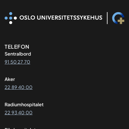
Kontaktinformasjon
TELEFON
Sentralbord
91 50 27 70
Aker
22 89 40 00
Radiumhospitalet
22 93 40 00