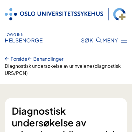
Hopp
til
innhold
LOGG INN
HELSENORGE
SØK
MENY
Forside
Behandlinger
Diagnostisk undersøkelse av urinveiene (diagnostisk
URS/PCN)
Diagnostisk
undersøkelse av