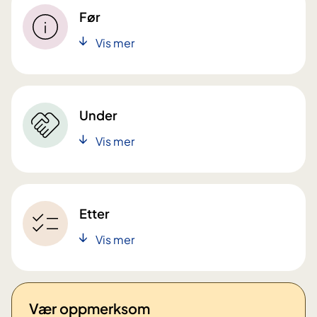
Før
Vis mer
Under
Vis mer
Etter
Vis mer
Vær oppmerksom