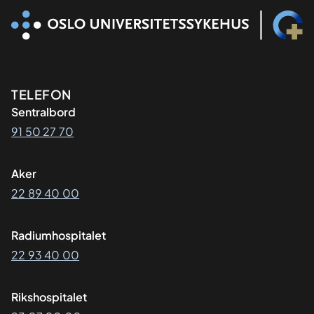
Kontaktinformasjon
TELEFON
Sentralbord
91 50 27 70
Aker
22 89 40 00
Radiumhospitalet
22 93 40 00
Rikshospitalet