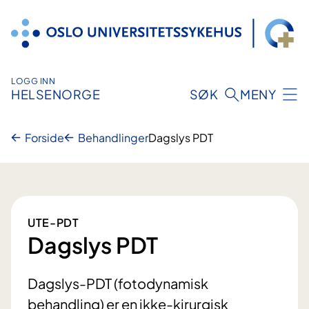
Hopp
til
innhold
LOGG INN
HELSENORGE
SØK
MENY
Forside
Behandlinger
Dagslys PDT
UTE-PDT
Dagslys PDT
Dagslys-PDT (fotodynamisk
behandling) er en ikke-kirurgisk