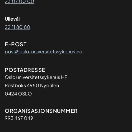
23 07 00 00
Ullevål
22 11 80 80
E-POST
post@oslo-universitetssykehus.no
Adresse
POSTADRESSE
Oslo universitetssykehus HF
Postboks 4950 Nydalen
0424 OSLO
Organisasjon
ORGANISASJONSNUMMER
993 467 049