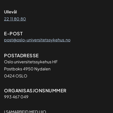
Ullevål
22 11 80 80
E-POST
post@oslo-universitetssykehus.no
Adresse
POSTADRESSE
Oslo universitetssykehus HF
Postboks 4950 Nydalen
0424 OSLO
Organisasjon
ORGANISASJONSNUMMER
993 467 049
I SAMARBEID MED UIO