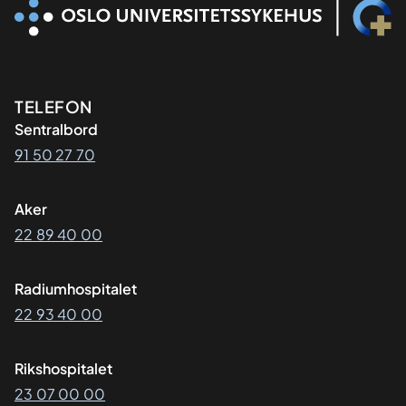
Kontaktinformasjon
TELEFON
Sentralbord
91 50 27 70
Aker
22 89 40 00
Radiumhospitalet
22 93 40 00
Rikshospitalet
23 07 00 00