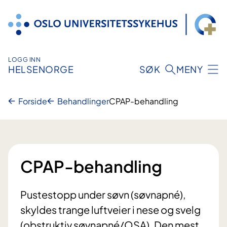
Hopp
til
innhold
LOGG INN
HELSENORGE
SØK
MENY
Forside
Behandlinger
CPAP-behandling
CPAP-behandling
Pustestopp under søvn (søvnapné),
skyldes trange luftveier i nese og svelg
(obstruktiv søvnapné/OSA). Den mest