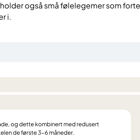
older også små følelegemer som fortel
r i.
kade, og dette kombinert med redusert
nkelen de første 3-6 måneder.