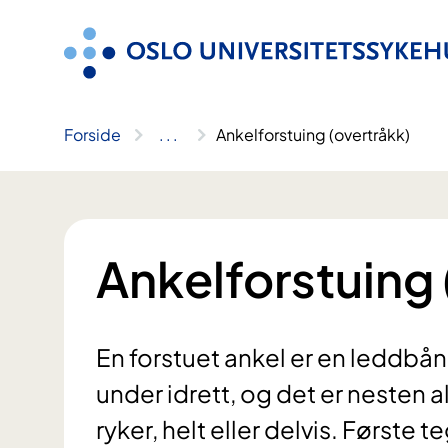
Hopp
til
innhold
Forside
..
.
Ankelforstuing (overtråkk)
Ankelforstuing 
En forstuet ankel er en leddbå
under idrett, og det er nesten 
ryker, helt eller delvis. Første