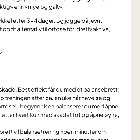
riktig» enn «mye og galt».
kkel etter 3-4 dager, og jogge på jevnt
godt alternativ til ortose for idrettsaktive,
o
skade. Best effekt får du med et balansebrett:
opp treningen etter ca. en uke når hevelse og
g ortose! I begynnelsen balanserer du med åpne
 etter hvert kun med skadet fot og åpne øyne,
ebrett vil balansetrening noen minutter om
kkede øyne (for eksempel mens man pusser