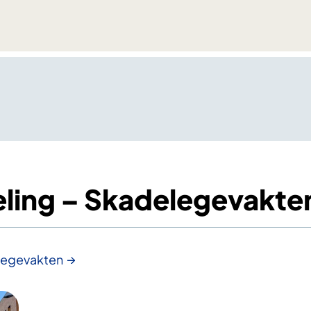
ling – Skadelegevakte
legevakten