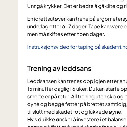
Unngå krykker. Det er bedre å gå «lite og 
En idrettsutøver kan trene på ergometersy
underlag etter 6-7 dager. Tape kan være et 
men må skiftes etter noen dager.
Instruksjonsvideo for taping på skadefri.n
Trening av leddsans
Leddsansen kan trenes opp igjen etter en 
15 minutter daglig i 6 uker. Du kan starte 
smerte er på retur. All trening uten sko o
øyne og begge føtter på brettet samtidig,
til slutt med skadet fot og lukkede øyne.
Hvis du ikke ønsker å investere i et balans
dagen på flatt gulv med skadet fot og lu