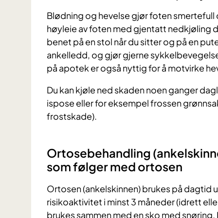
Blødning og hevelse gjør foten smertefull 
høyleie av foten med gjentatt nedkjøling 
benet på en stol når du sitter og på en put
ankelledd, og gjør gjerne sykkelbevegelser
på apotek er også nyttig for å motvirke he
Du kan kjøle ned skaden noen ganger daglig
ispose eller for eksempel frossen grønnsak
frostskade).
Ortosebehandling (ankelskinne
som følger med ortosen
Ortosen (ankelskinnen) brukes på dagtid ut
risikoaktivitet i minst 3 måneder (idrett el
brukes sammen med en sko med snøring. P