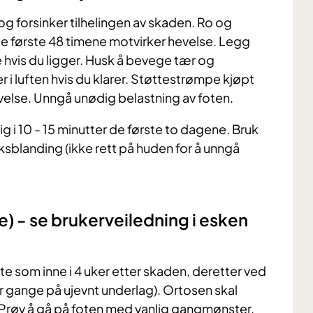
og forsinker tilhelingen av skaden. Ro og
de første 48 timene motvirker hevelse. Legg
e hvis du ligger. Husk å bevege tær og
 i luften hvis du klarer. Støttestrømpe kjøpt
velse. Unngå unødig belastning av foten.
 i 10 - 15 minutter de første to dagene. Bruk
sblanding (ikke rett på huden for å unngå
) - se brukerveiledning i esken
e som inne i 4 uker etter skaden, deretter ved
ler gange på ujevnt underlag). Ortosen skal
røv å gå på foten med vanlig gangmønster.