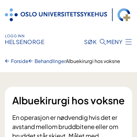
Hopp
til
innhold
LOGG INN
HELSENORGE
SØK
MENY
Forside
Behandlinger
Albuekirurgi hos voksne
Albuekirurgi hos voksne
En operasjon er nødvendig hvis det er
avstand mellom bruddbitene eller om
bruddet står skjevt. Målet med