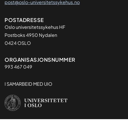
post@oslo-universitetssykehus.no
Adresse
POSTADRESSE
Oslo universitetssykehus HF
Postboks 4950 Nydalen
0424 OSLO
Organisasjon
ORGANISASJONSNUMMER
993 467 049
I SAMARBEID MED UIO