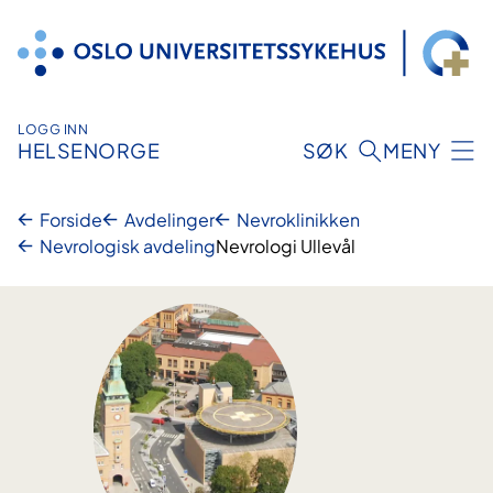
Hopp
til
innhold
LOGG INN
HELSENORGE
SØK
MENY
Forside
Avdelinger
Nevroklinikken
Nevrologisk avdeling
Nevrologi Ullevål