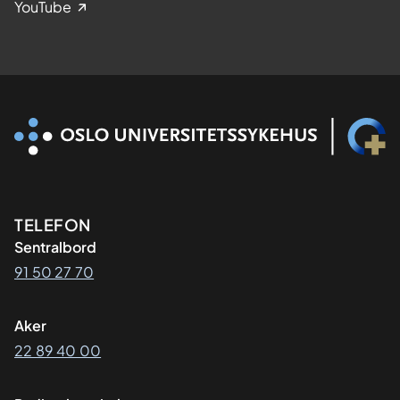
YouTube
Kontaktinformasjon
TELEFON
Sentralbord
91 50 27 70
Aker
22 89 40 00