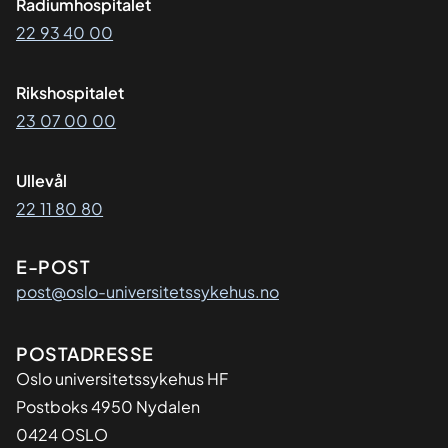
Radiumhospitalet
22 93 40 00
Rikshospitalet
23 07 00 00
Ullevål
22 11 80 80
E-POST
post@oslo-universitetssykehus.no
Adresse
POSTADRESSE
Oslo universitetssykehus HF
Postboks 4950 Nydalen
0424 OSLO