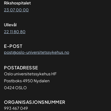
Rikshospitalet
23 07 00 00
Ullevål
22 11 80 80
E-POST
post@oslo-universitetssykehus.no
Adresse
POSTADRESSE
Oslo universitetssykehus HF
Postboks 4950 Nydalen
0424 OSLO
Organisasjon
ORGANISASJONSNUMMER
993 467 049