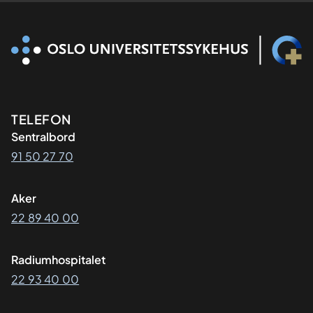
Kontaktinformasjon
TELEFON
Sentralbord
91 50 27 70
Aker
22 89 40 00
Radiumhospitalet
22 93 40 00