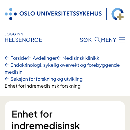
Hopp
til
innhold
LOGG INN
HELSENORGE
SØK
MENY
Forside
Avdelinger
Medisinsk klinikk
Endokrinologi, sykelig overvekt og forebyggende
medisin
Seksjon for forskning og utvikling
Enhet for indremedisinsk forskning
Enhet for
indremedisinsk