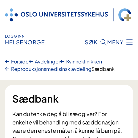
Hopp
til
innhold
LOGG INN
HELSENORGE
SØK
MENY
Forside
Avdelinger
Kvinneklinikken
Reproduksjonsmedisinsk avdeling
Sædbank
Sædbank
Kan du tenke deg å bli sædgiver? For
enkelte vil behandling med sæddonasjon
være den eneste måten å kunne få barn på.