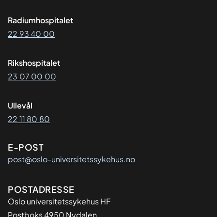
Radiumhospitalet
22 93 40 00
Rikshospitalet
23 07 00 00
Ullevål
22 11 80 80
E-POST
post@oslo-universitetssykehus.no
Adresse
POSTADRESSE
Oslo universitetssykehus HF
Postboks 4950 Nydalen