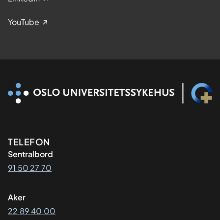
YouTube
Kontaktinformasjon
TELEFON
Sentralbord
91 50 27 70
Aker
22 89 40 00