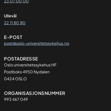
23 07 00 00
Ullevål
22 11 80 80
E-POST
post@oslo-universitetssykehus.no
Adresse
POSTADRESSE
Oslo universitetssykehus HF
Postboks 4950 Nydalen
0424 OSLO
Organisasjon
ORGANISASJONSNUMMER
993 467 049