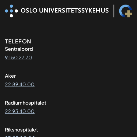
Kontaktinformasjon
TELEFON
Sentralbord
91 50 27 70
Aker
22 89 40 00
Radiumhospitalet
22 93 40 00
Rikshospitalet