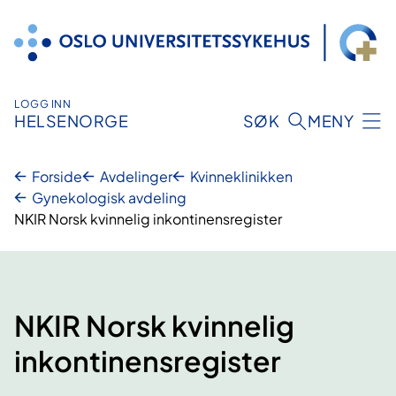
Hopp
til
innhold
LOGG INN
HELSENORGE
SØK
MENY
Forside
Avdelinger
Kvinneklinikken
Gynekologisk avdeling
NKIR Norsk kvinnelig inkontinensregister
NKIR Norsk kvinnelig
inkontinensregister