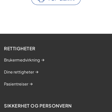
i
d
e
RETTIGHETER
Brukermedvirkning
Dine rettigheter
Pasientreiser
SIKKERHET OG PERSONVERN