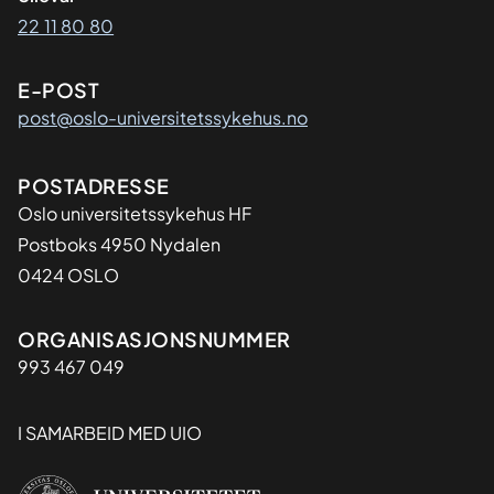
22 11 80 80
E-POST
post@oslo-universitetssykehus.no
Adresse
POSTADRESSE
Oslo universitetssykehus HF
Postboks 4950 Nydalen
0424 OSLO
Organisasjon
ORGANISASJONSNUMMER
993 467 049
I SAMARBEID MED UIO