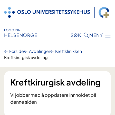
Hopp
til
innhold
LOGG INN
HELSENORGE
SØK
MENY
Forside
Avdelinger
Kreftklinikken
Kreftkirurgisk avdeling
Kreftkirurgisk avdeling
Vi jobber med å oppdatere innholdet på
denne siden