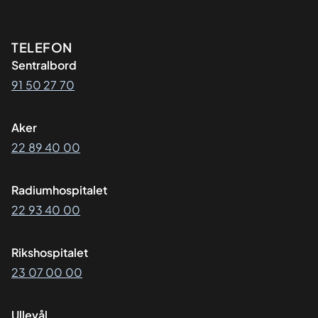
Kontaktinformasjon
TELEFON
Sentralbord
91 50 27 70
Aker
22 89 40 00
Radiumhospitalet
22 93 40 00
Rikshospitalet
23 07 00 00
Ullevål