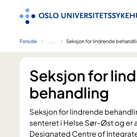
Hopp
til
innhold
Forside
..
.
Seksjon for lindrende behandl
Seksjon for lin
behandling
Seksjon for lindrende behandlin
senteret i Helse Sør-Øst og er
Designated Centre of Integrat