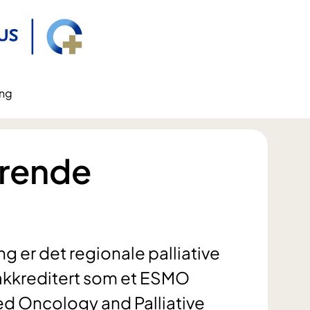
ing
drende
g er det regionale palliative
 akkreditert som et ESMO
ed Oncology and Palliative