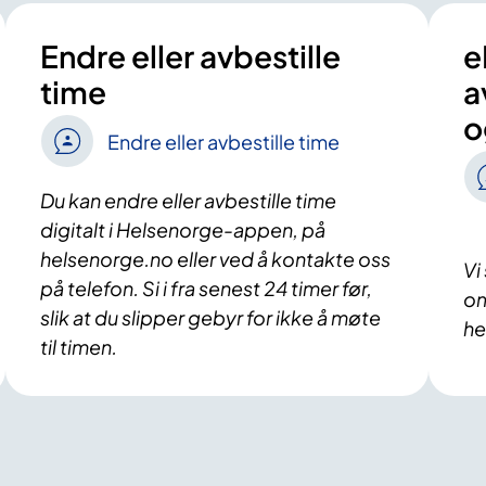
Endre eller avbestille
e
time
a
o
Endre eller avbestille time
Du kan endre eller avbestille time
digitalt i Helsenorge-appen, på
helsenorge.no eller ved å kontakte oss
Vi
på telefon. Si i fra senest 24 timer før,
om
slik at du slipper gebyr for ikke å møte
he
til timen.