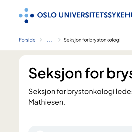
Hopp
til
innhold
Forside
..
.
Seksjon for brystonkologi
Seksjon for br
Seksjon for brystonkologi lede
Mathiesen.