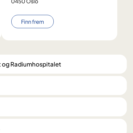
0450 Oslo
Finn frem
t og Radiumhospitalet
s