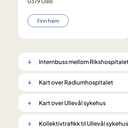
0379 Oslo
Finn frem
Internbuss mellom Rikshospitale
Kart over Radiumhospitalet
Kart over Ullevål sykehus
Kollektivtrafikk til Ullevål sykehu