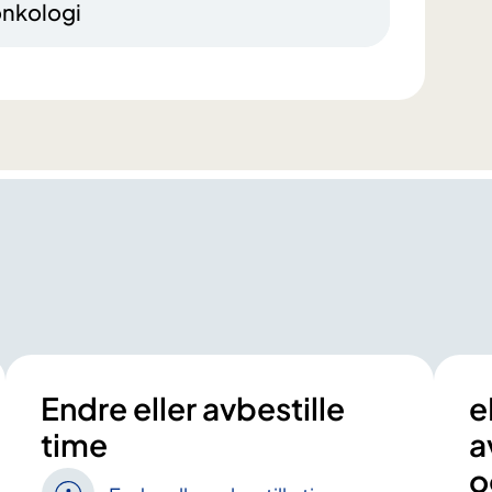
onkologi
Endre eller avbestille
e
time
a
o