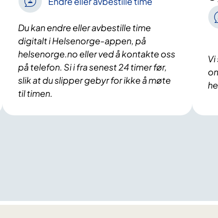
Endre eller avbestille time
Du kan endre eller avbestille time
digitalt i Helsenorge-appen, på
helsenorge.no eller ved å kontakte oss
Vi
på telefon. Si i fra senest 24 timer før,
om
slik at du slipper gebyr for ikke å møte
he
til timen.