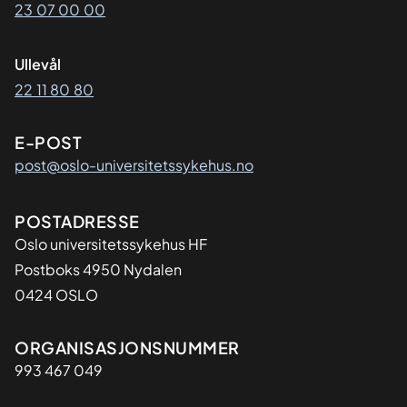
23 07 00 00
Ullevål
22 11 80 80
E-POST
post@oslo-universitetssykehus.no
Adresse
POSTADRESSE
Oslo universitetssykehus HF
Postboks 4950 Nydalen
0424 OSLO
Organisasjon
ORGANISASJONSNUMMER
993 467 049