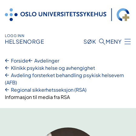
Hopp
til
innhold
LOGG INN
HELSENORGE
SØK
MENY
Forside
Avdelinger
Klinikk psykisk helse og avhengighet
Avdeling forsterket behandling psykisk helsevern
(AFB)
Regional sikkerhetsseksjon (RSA)
Informasjon til media fra RSA