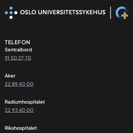
Kontaktinformasjon
TELEFON
Sentralbord
91 50 27 70
Aker
22 89 40 00
Radiumhospitalet
22 93 40 00
Rikshospitalet