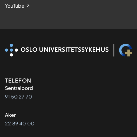
YouTube
Kontaktinformasjon
TELEFON
Sentralbord
91 50 27 70
Aker
22 89 40 00