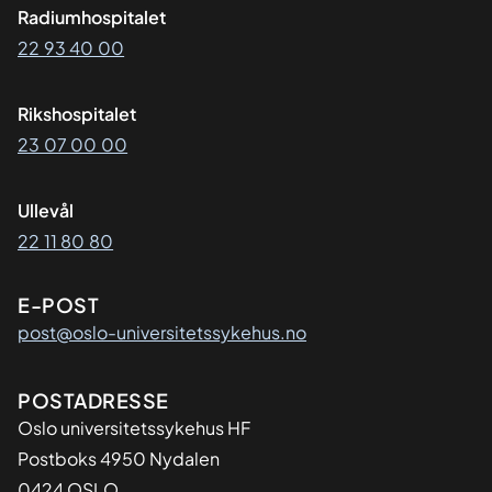
Radiumhospitalet
22 93 40 00
Rikshospitalet
23 07 00 00
Ullevål
22 11 80 80
E-POST
post@oslo-universitetssykehus.no
Adresse
POSTADRESSE
Oslo universitetssykehus HF
Postboks 4950 Nydalen
0424 OSLO