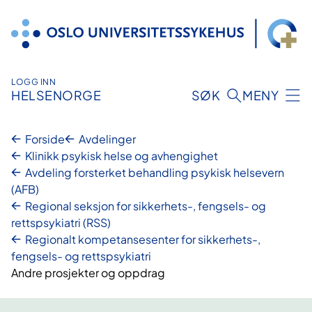
Hopp
til
innhold
LOGG INN
HELSENORGE
SØK
MENY
Forside
Avdelinger
Klinikk psykisk helse og avhengighet
Avdeling forsterket behandling psykisk helsevern
(AFB)
Regional seksjon for sikkerhets-, fengsels- og
rettspsykiatri (RSS)
Regionalt kompetansesenter for sikkerhets-,
fengsels- og rettspsykiatri
Andre prosjekter og oppdrag