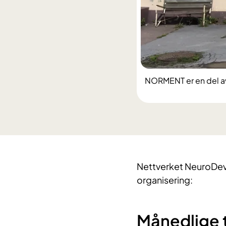
NORMENT er en del av 
​Nettverket NeuroDev
organisering:
Månedlige t