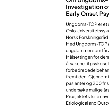
Investigation o
Early Ons​​​​et P
Ungdoms-TOP er et s
Oslo Universitetssyk
Norsk Forskningsråd
Med Ungdoms-TOP øns
ungdommer som får a
Målsettingen for den
årsakene til psykose 
forbedredede behandl
fremtiden. Gjennom i
pasienter og 200 fris
undersøke mulige å
Prosjektets fulle nav
Etiological and Outc