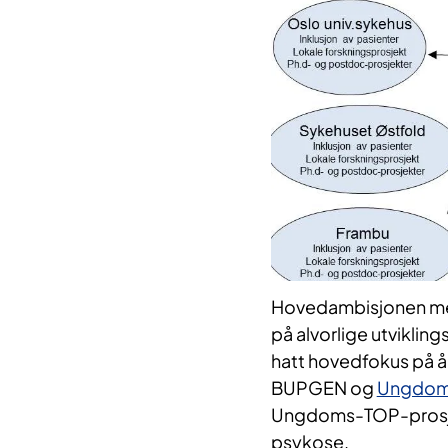
Hovedambisjonen med
på alvorlige utvikling
hatt hovedfokus på å 
BUPGEN og
Ungdoms
Ungdoms-TOP-prosje
psykose.