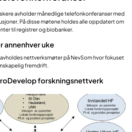
rskere avholder månedlige telefonkonferanser med
tusjoner. På disse møtene holdes alle oppdatert om
nter til registrer og biobanker.
 anne​​nhver uke
 avholdes nettverksmøter på NevSom hvor fokuset
enskapelig fremdrift.
roDevelop forskningsnettverk​​​