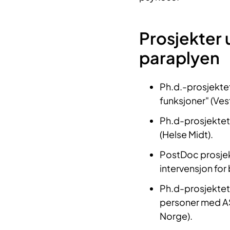
Prosjekter
paraplyen
Ph.d.-prosjektet
funksjoner" (Ves
Ph.d-prosjektet: 
(Helse Midt).
PostDoc prosjek
intervensjon fo
Ph.d-prosjektet:
personer med 
Norge).