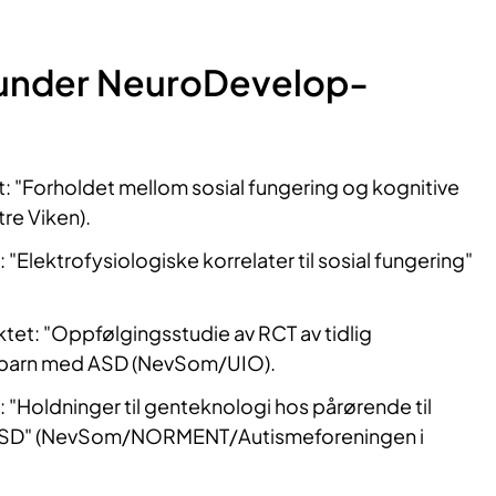
 under NeuroDevelop-
: "Forholdet mellom sosial fungering og kognitive
tre Viken).
"Elektrofysiologiske korrelater til sosial fungering"
tet: "Oppfølgingsstudie av RCT av tidlig
r barn med ASD (NevSom/UIO).
 "Holdninger til genteknologi hos pårørende til
ASD" (NevSom/NORMENT/Autismeforeningen i