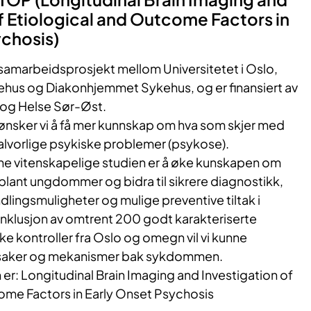
f Etiological and Outcome Factors in
sychosis)
amarbeidsprosjekt mellom Universitetet i Oslo,
ehus og Diakonhjemmet Sykehus, og er finansiert av
 og Helse Sør-Øst.
ker vi å få mer kunnskap om hva som skjer med
lvorlige psykiske problemer (psykose).
ne vitenskapelige studien er å øke kunskapen om
blant ungdommer og bidra til sikrere diagnostikk,
ingsmuligheter og mulige preventive tiltak i
nklusjon av omtrent 200 godt karakteriserte
ke kontroller fra Oslo og omegn vil vi kunne
rsaker og mekanismer bak sykdommen.
n er: Longitudinal Brain Imaging and Investigation of
ome Factors in Early Onset Psychosis