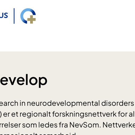
evelop
search in neurodevelopmental disorders
er et regionalt forskningsnettverk for al
yrrelser som ledes fra NevSom. Nettverke