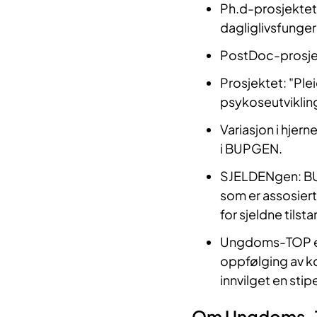
Ph.d-prosjektet
dagliglivsfunge
PostDoc-prosje
Prosjektet: "Ple
psykoseutvikl
Variasjon i hjern
i BUPGEN.
SJELDENgen: BUP
som er assosier
for sjeldne tilsta
Ungdoms-TOP er
oppfølging av k
innvilget en sti
Om Ungdoms-TO