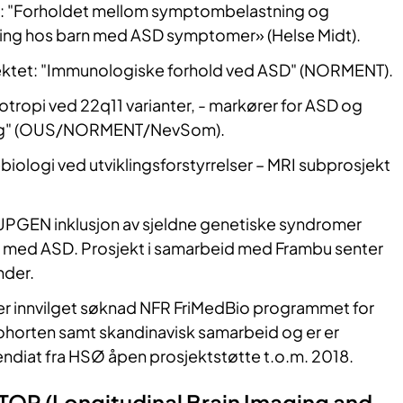
: "Forholdet mellom symptombelastning og
ring hos barn med ASD symptomer» (Helse Midt).
ktet: "Immunologiske forhold ved ASD" (NORMENT).
iotropi ved 22q11 varianter, - markører for ASD og
ing" (OUS/NORMENT/NevSom).
ebiologi ved utviklingsforstyrrelser – MRI subprosjekt
GEN inklusjon av sjeldne genetiske syndromer
t med ASD. Prosjekt i samarbeid med Frambu senter
nder.
 innvilget søknad NFR FriMedBio programmet for
ohorten samt skandinavisk samarbeid og er er
pendiat fra HSØ åpen prosjektstøtte t.o.m. 2018.
P (Longitudinal Brain Imaging and