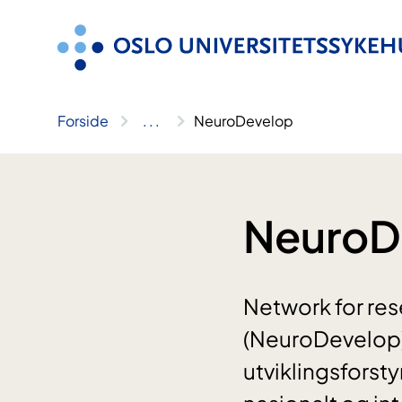
Hopp
til
innhold
Forside
..
.
NeuroDevelop
NeuroD
Network for re
(NeuroDevelop) 
utviklingsforst