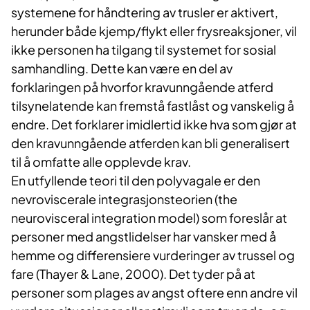
systemene for håndtering av trusler er aktivert,
herunder både kjemp/flykt eller frysreaksjoner, vil
ikke personen ha tilgang til systemet for sosial
samhandling. Dette kan være en del av
forklaringen på hvorfor kravunngående atferd
tilsynelatende kan fremstå fastlåst og vanskelig å
endre. Det forklarer imidlertid ikke hva som gjør at
den kravunngående atferden kan bli generalisert
til å omfatte alle opplevde krav.
En utfyllende teori til den polyvagale er den
nevroviscerale integrasjonsteorien (the
neurovisceral integration model) som foreslår at
personer med angstlidelser har vansker med å
hemme og differensiere vurderinger av trussel og
fare (Thayer & Lane, 2000). Det tyder på at
personer som plages av angst oftere enn andre vil