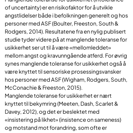
of uncertainty) er en risikofaktor for å utvikle
angstlidelser både i befolkningen generelt og hos
personer med ASF (Boulter, Freeston, South &
Rodgers, 2014). Resultatene fra en nylig publisert
studie tyder videre på at manglende toleranse for
usikkerhet ser ut til å være «mellomleddet»
mellom angst og kravunngående atferd. For øvrig
synes manglende toleranse for usikkerhet også å
være knyttet til sensoriske prosessingsvansker
hos personer med ASF (Wigham, Rodgers, South,
McConachie & Freeston, 2015).
Manglende toleranse for usikkerhet er nært
knyttet til bekymring (Meeten, Dash, Scarlet &
Davey, 2012), og det er beslektet med
«insistering på likhet» (insistence on sameness)
og motstand mot forandring, som ofte er