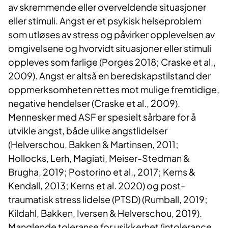
av skremmende eller overveldende situasjoner
eller stimuli. Angst er et psykisk helseproblem
som utløses av stress og påvirker opplevelsen av
omgivelsene og hvorvidt situasjoner eller stimuli
oppleves som farlige (Porges 2018; Craske et al.,
2009). Angst er altså en beredskapstilstand der
oppmerksomheten rettes mot mulige fremtidige,
negative hendelser (Craske et al., 2009).
Mennesker med ASF er spesielt sårbare for å
utvikle angst, både ulike angstlidelser
(Helverschou, Bakken & Martinsen, 2011;
Hollocks, Lerh, Magiati, Meiser-Stedman &
Brugha, 2019; Postorino et al., 2017; Kerns &
Kendall, 2013; Kerns et al. 2020) og post-
traumatisk stress lidelse (PTSD) (Rumball, 2019;
Kildahl, Bakken, Iversen & Helverschou, 2019).
Manglende toleranse for usikkerhet (intolerance