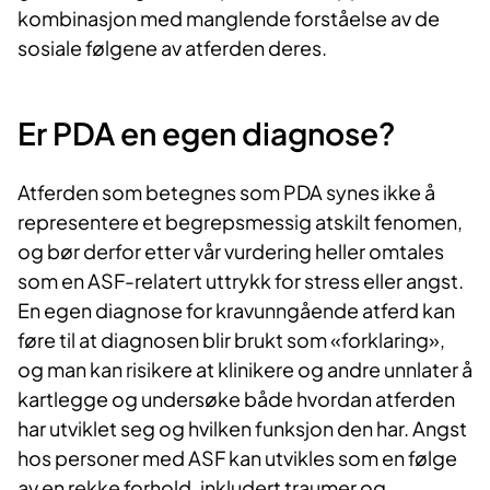
kombinasjon med manglende forståelse av de
sosiale følgene av atferden deres.
Er PDA en eg​​​en diagnose?
Atferden som betegnes som PDA synes ikke å
representere et begrepsmessig atskilt fenomen,
og bør derfor etter vår vurdering heller omtales
som en ASF-relatert uttrykk for stress eller angst.
En egen diagnose for kravunngående atferd kan
føre til at diagnosen blir brukt som «forklaring»,
og man kan risikere at klinikere og andre unnlater å
kartlegge og undersøke både hvordan atferden
har utviklet seg og hvilken funksjon den har. Angst
hos personer med ASF kan utvikles som en følge
av en rekke forhold, inkludert traumer og