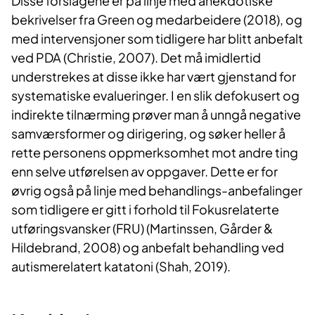
Disse forslagene er på linje med anekdotiske
bekrivelser fra Green og medarbeidere (2018), og
med intervensjoner som tidligere har blitt anbefalt
ved PDA (Christie, 2007). Det må imidlertid
understrekes at disse ikke har vært gjenstand for
systematiske evalueringer. I en slik defokusert og
indirekte tilnærming prøver man å unngå negative
samværsformer og dirigering, og søker heller å
rette personens oppmerksomhet mot andre ting
enn selve utførelsen av oppgaver. Dette er for
øvrig også på linje med behandlings-anbefalinger
som tidligere er gitt i forhold til Fokusrelaterte
utføringsvansker (FRU) (Martinssen, Gårder &
Hildebrand, 2008) og anbefalt behandling ved
autismerelatert katatoni (Shah, 2019).