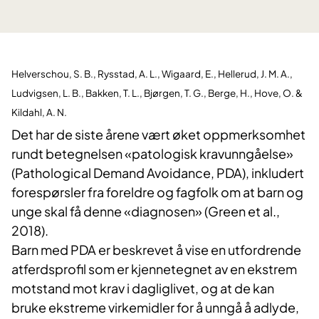
Helverschou, S. B., Rysstad, A. L., Wigaard, E., Hellerud, J. M. A.,
Ludvigsen, L. B., Bakken, T. L., Bjørgen, T. G., Berge, H., Hove, O. &
Kildahl, A. N.
Det har de siste årene vært øket oppmerksomhet
rundt betegnelsen «patologisk kravunngåelse»
(Pathological Demand Avoidance, PDA), inkludert
forespørsler fra foreldre og fagfolk om at barn og
unge skal få denne «diagnosen» (Green et al.,
2018).
Barn med PDA er beskrevet å vise en utfordrende
atferdsprofil som er kjennetegnet av en ekstrem
motstand mot krav i dagliglivet, og at de kan
bruke ekstreme virkemidler for å unngå å adlyde,