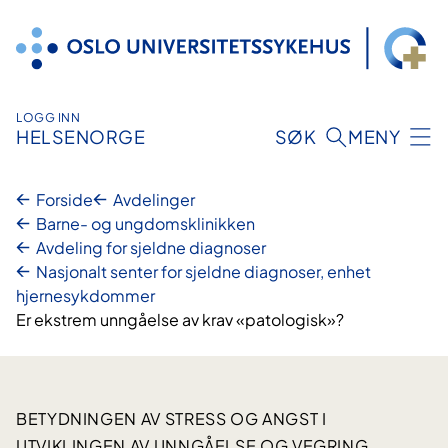
Hopp
til
innhold
LOGG INN
HELSENORGE
SØK
MENY
Forside
Avdelinger
Barne- og ungdomsklinikken
Avdeling for sjeldne diagnoser
Nasjonalt senter for sjeldne diagnoser, enhet
hjernesykdommer
Er ekstrem unngåelse av krav «patologisk»?
BETYDNINGEN AV STRESS OG ANGST I
UTVIKLINGEN AV UNNGÅELSE OG VEGRING