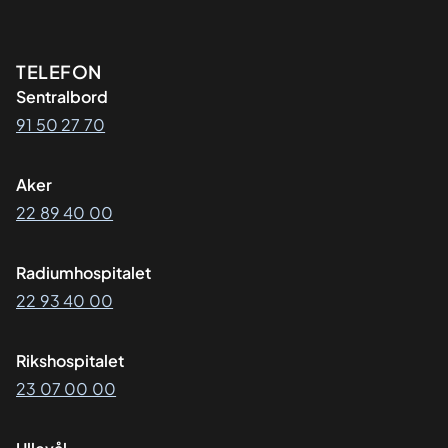
Kontaktinformasjon
TELEFON
Sentralbord
91 50 27 70
Aker
22 89 40 00
Radiumhospitalet
22 93 40 00
Rikshospitalet
23 07 00 00