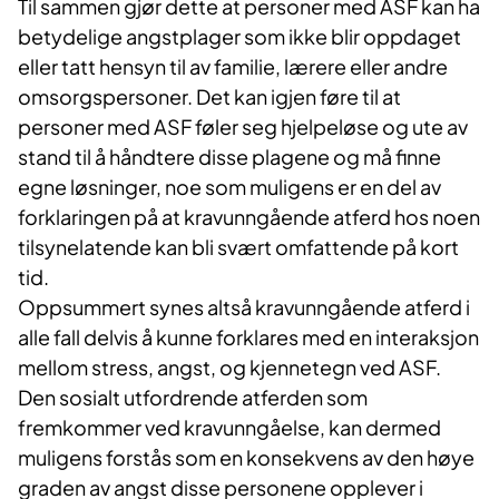
Til sammen gjør dette at personer med ASF kan ha
betydelige angstplager som ikke blir oppdaget
eller tatt hensyn til av familie, lærere eller andre
omsorgspersoner. Det kan igjen føre til at
personer med ASF føler seg hjelpeløse og ute av
stand til å håndtere disse plagene og må finne
egne løsninger, noe som muligens er en del av
forklaringen på at kravunngående atferd hos noen
tilsynelatende kan bli svært omfattende på kort
tid.
Oppsummert synes altså kravunngående atferd i
alle fall delvis å kunne forklares med en interaksjon
mellom stress, angst, og kjennetegn ved ASF.
Den sosialt utfordrende atferden som
fremkommer ved kravunngåelse, kan dermed
muligens forstås som en konsekvens av den høye
graden av angst disse personene opplever i