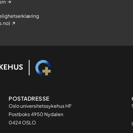
ern
elighetserklæring
s.no)
Adresse
POSTADRESSE
Oslo universitetssykehus HF
Postboks 4950 Nydalen
0424 OSLO