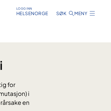
LOGG INN
HELSENORGE
SØK
MENY
i
ig for
mutasjon) i
orårsake en