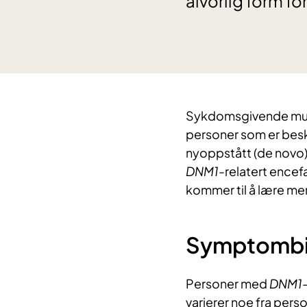
alvorlig form for
​Sykdomsgivende mut
personer som er beskr
nyoppstått (de novo) 
DNM1
-relatert encefa
kommer til å lære m
Symptombi
Personer med
DNM1
varierer noe fra perso