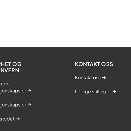
RHET OG
KONTAKT OSS
ONVERN
Kontakt oss
trere
sjonskapsler
Ledige stillinger
sjonskapsler
stedet