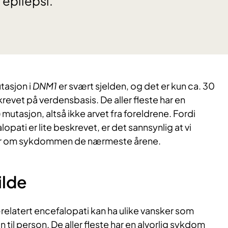
 epilepsi.
asjon i
DNM1
er svært sjelden, og det er kun ca. 30
evet på verdensbasis. De aller fleste har en
mutasjon, altså ikke arvet fra foreldrene. Fordi
lopati er lite beskrevet, er det sannsynlig at vi
er om sykdommen de nærmeste årene.
lde
-relatert encefalopati kan ha ulike vansker som
n til person. De aller fleste har en alvorlig sykdom