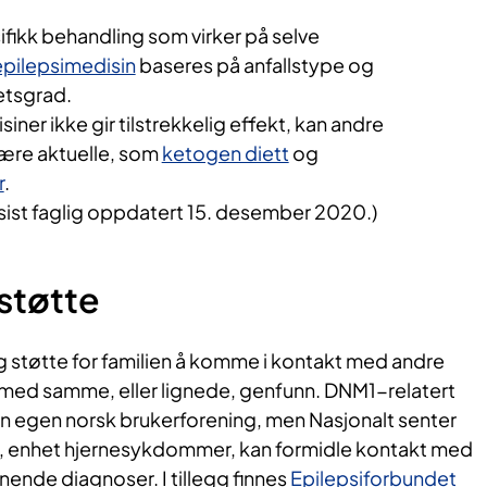
ifikk behandling som virker på selve
epilepsimedisin
baseres på anfallstype og
etsgrad.
ner ikke gir tilstrekkelig effekt, kan andre
ære aktuelle, som
ketogen diett
og
r
.
sist faglig oppdatert 15. desember 2020.)
 støtte
g støtte for familien å komme i kontakt med andre
n med samme, eller lignede, genfunn. DNM1-relatert
en egen norsk brukerforening, men Nasjonalt senter
r, enhet hjernesykdommer, kan formidle kontakt med
nende diagnoser. I tillegg finnes
Epilepsiforbundet