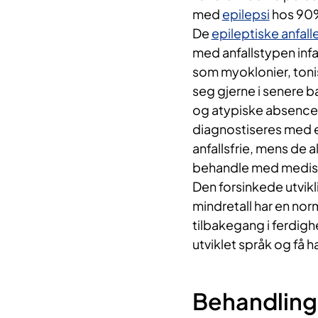
med
epilepsi
hos 90
De
epileptiske anfall
med anfallstypen infa
som myoklonier, tonisk
seg gjerne i senere b
og atypiske absencer. 
diagnostiseres med e
anfallsfrie, mens de al
behandle med medisi
Den forsinkede utvikli
mindretall har en norm
tilbakegang i ferdigh
utviklet språk og få 
Behandling