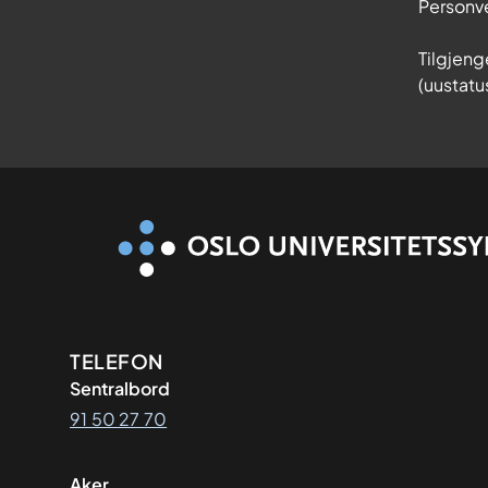
Personv
Tilgjeng
(uustatu
Kontaktinformasjon
TELEFON
Sentralbord
91 50 27 70
Aker