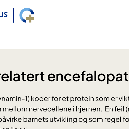
latert encefalopat
amin-1) koder for et protein som er vikt
ellom nervecellene i hjernen. En feil (
 påvirke barnets utvikling og som regel f