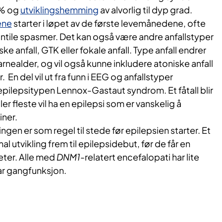
% og
utviklingshemming
av alvorlig til dyp grad.
ene
starter i løpet av de første levemånedene, ofte
ntile spasmer. Det kan også være andre anfallstyper
e anfall, GTK eller fokale anfall. Type anfall endrer
arnealder, og vil også kunne inkludere atoniske anfall
En del vil ut fra funn i EEG og anfallstyper
pilepsitypen Lennox-Gastaut syndrom. Et fåtall blir
ler fleste vil ha en epilepsi som er vanskelig å
ner.
ngen er som regel til stede før epilepsien starter. Et
al utvikling frem til epilepsidebut, før de får en
eter. Alle med
DNM1
-relatert encefalopati har lite
har gangfunksjon.