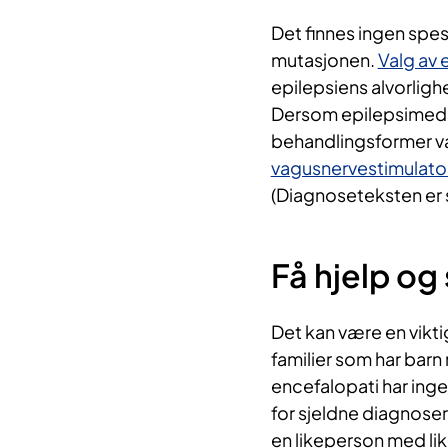
Det finnes ingen spes
mutasjonen.
Valg av 
epilepsiens alvorligh
Dersom epilepsimedisi
behandlingsformer v
vagusnervestimulato
(Diagnoseteksten er 
Få hjelp og
Det kan være en vikti
familier som har bar
encefalopati har ing
for sjeldne diagnose
en likeperson med lik