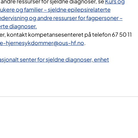
 andre ressurser for sjeldne diagnoser, se
Kurs og
ukere og familier – sjeldne epilepsirelaterte
ndervisning og andre ressurser for fagpersoner –
erte diagnoser.
ler, kontakt kompetansesenteret på telefon 67 50 11
ne-hjernesykdommer@ous-hf.no
.
Nasjonalt senter for sjeldne diagnoser, enhet