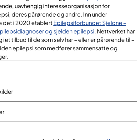
nde, uavhengig interesseorganisasjon for
si, deres pårørende og andre. Inn under
e det i 2020 etablert
Epilepsiforbundet Sjeldne –
epilepsidiagnoser og sjelden epilepsi
. Nettverket har
 et tilbud til de som selv har – eller er pårørende til –
elden epilepsi som medfører sammensatte og
ger.
kilder
er