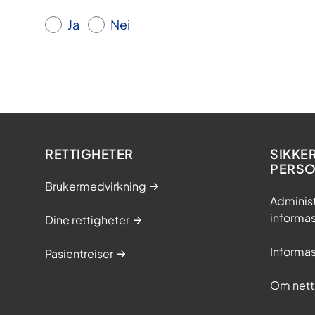
Ja
Nei
RETTIGHETER
SIKKE
PERS
Brukermedvirkning
Adminis
informa
Dine rettigheter
Informa
Pasientreiser
Om nett