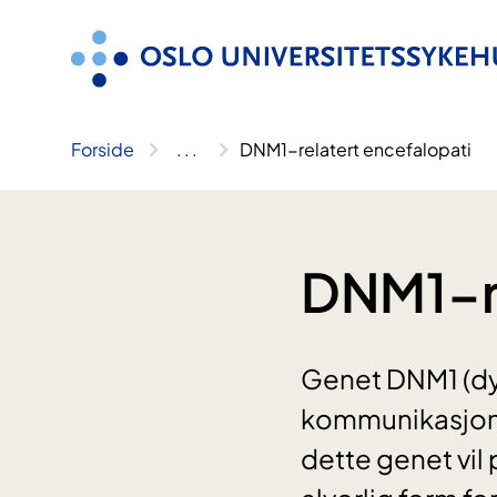
Hopp
til
innhold
Forside
..
.
DNM1-relatert encefalopati
DNM1-re
Genet DNM1 (dyn
kommunikasjon m
dette genet vil