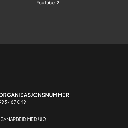
YouTube
Organisasjon
ORGANISASJONSNUMMER
993 467 049
I SAMARBEID MED UIO