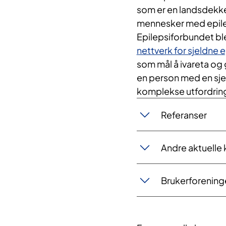
som er en landsdekke
mennesker med epilep
Epilepsiforbundet bl
nettverk for sjeldne 
som mål å ivareta og gi
en person med en sj
komplekse utfordrin
Referanser
Andre aktuelle 
Brukerforening