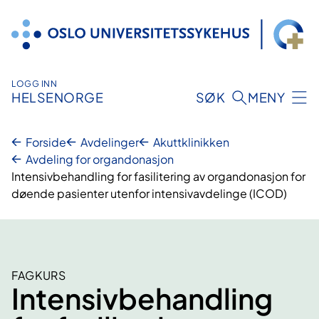
Hopp
til
innhold
LOGG INN
HELSENORGE
SØK
MENY
Forside
Avdelinger
Akuttklinikken
Avdeling for organdonasjon
Intensivbehandling for fasilitering av organdonasjon for
døende pasienter utenfor intensivavdelinge (ICOD)
FAGKURS
Intensivbehandling