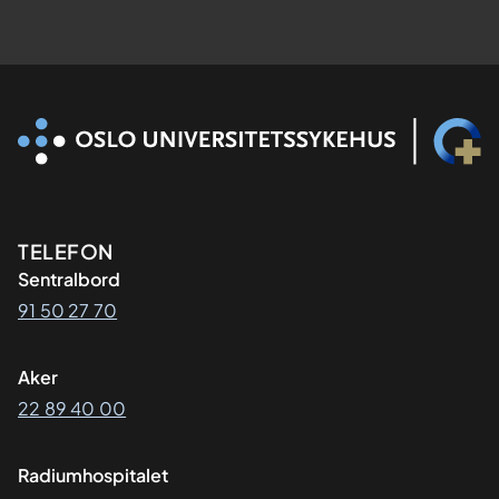
Kontaktinformasjon
TELEFON
Sentralbord
91 50 27 70
Aker
22 89 40 00
Radiumhospitalet