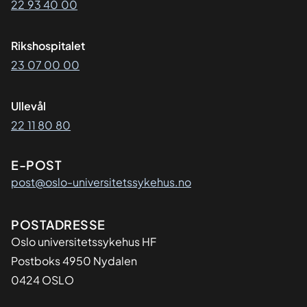
22 93 40 00
Rikshospitalet
23 07 00 00
Ullevål
22 11 80 80
E-POST
post@oslo-universitetssykehus.no
Adresse
POSTADRESSE
Oslo universitetssykehus HF
Postboks 4950 Nydalen
0424 OSLO