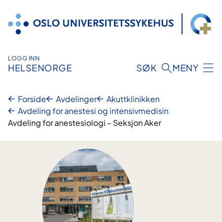
Hopp
til
innhold
LOGG INN
HELSENORGE
SØK
MENY
Forside
Avdelinger
Akuttklinikken
Avdeling for anestesi og intensivmedisin
Avdeling for anestesiologi – Seksjon Aker