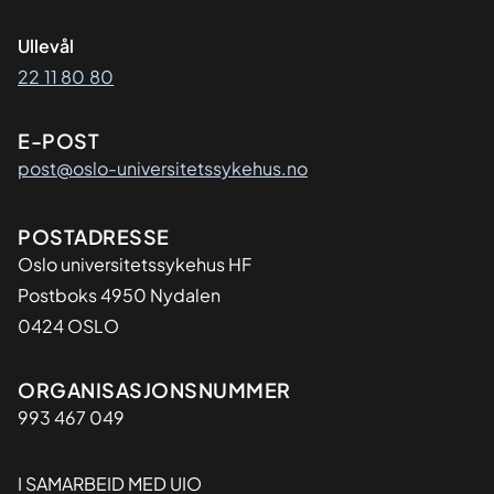
Ullevål
22 11 80 80
E-POST
post@oslo-universitetssykehus.no
Adresse
POSTADRESSE
Oslo universitetssykehus HF
Postboks 4950 Nydalen
0424 OSLO
Organisasjon
ORGANISASJONSNUMMER
993 467 049
I SAMARBEID MED UIO