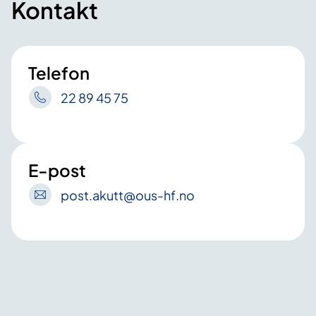
Kontakt
Telefon
22 89 45 75
E-post
post
.akutt
@ous-hf
.no