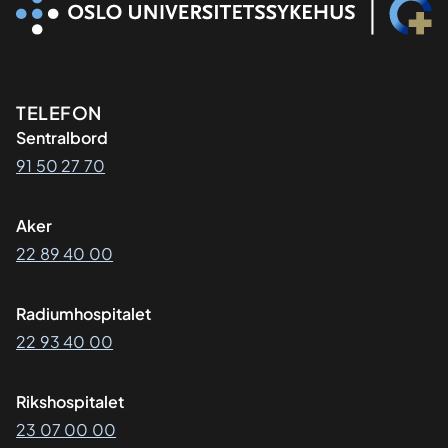
Kontaktinformasjon
TELEFON
Sentralbord
91 50 27 70
Aker
22 89 40 00
Radiumhospitalet
22 93 40 00
Rikshospitalet
23 07 00 00