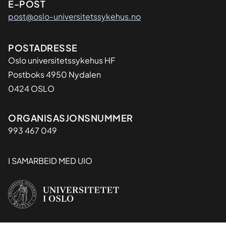
E-POST
post@oslo-universitetssykehus.no
Adresse
POSTADRESSE
Oslo universitetssykehus HF
Postboks 4950 Nydalen
0424 OSLO
Organisasjon
ORGANISASJONSNUMMER
993 467 049
I SAMARBEID MED UIO