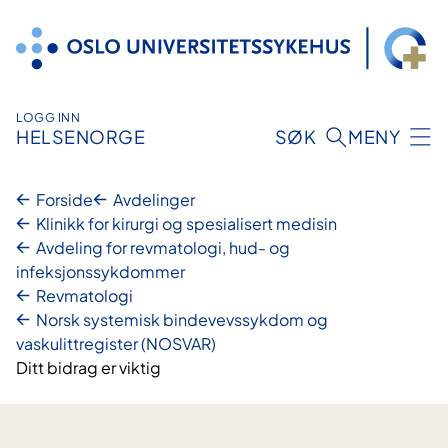
Hopp
til
innhold
LOGG INN
HELSENORGE
SØK
MENY
Forside
Avdelinger
Klinikk for kirurgi og spesialisert medisin
Avdeling for revmatologi, hud- og
infeksjonssykdommer
Revmatologi
Norsk systemisk bindevevssykdom og
vaskulittregister (NOSVAR)
Ditt bidrag er viktig