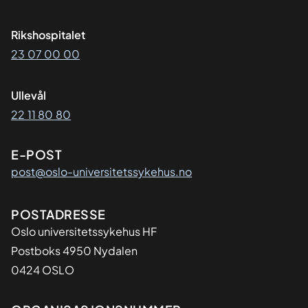
Rikshospitalet
23 07 00 00
Ullevål
22 11 80 80
E-POST
post@oslo-universitetssykehus.no
Adresse
POSTADRESSE
Oslo universitetssykehus HF
Postboks 4950 Nydalen
0424 OSLO