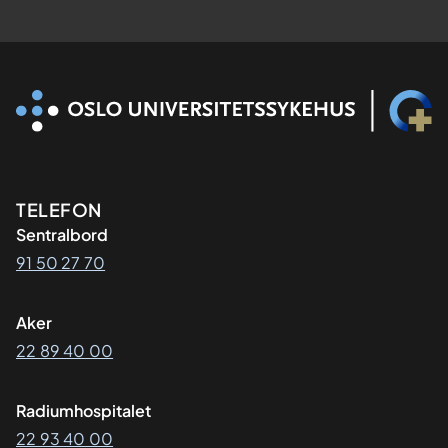
Kontaktinformasjon
TELEFON
Sentralbord
91 50 27 70
Aker
22 89 40 00
Radiumhospitalet
22 93 40 00