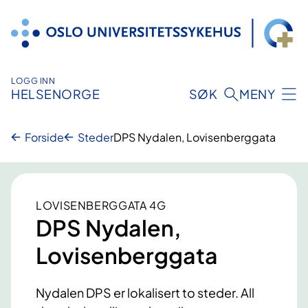
Hopp
til
innhold
LOGG INN
HELSENORGE
SØK
MENY
Forside
Steder
DPS Nydalen, Lovisenberggata
LOVISENBERGGATA 4G
DPS Nydalen,
Lovisenberggata
Nydalen DPS er lokalisert to steder. All