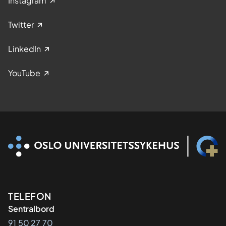
Instagram
Twitter
LinkedIn
YouTube
Kontaktinformasjon
TELEFON
Sentralbord
91 50 27 70