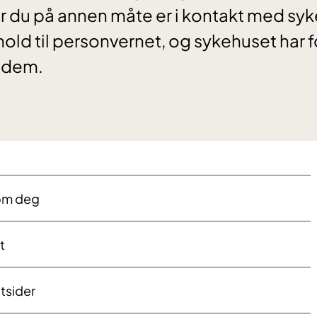
 du på annen måte er i kontakt med syk
rhold til personvernet, og sykehuset har fo
v dem.
om deg
t
tsider