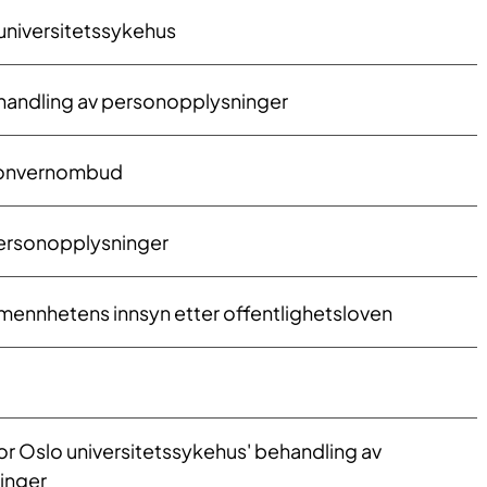
 universitetssykehus
andling av personopplysninger
sonvernombud
personopplysninger
mennhetens innsyn etter offentlighetsloven
for Oslo universitetssykehus' behandling av
inger