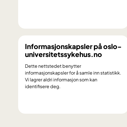
F
o
r
s
Informasjonskapsler på oslo-
k
universitetssykehus.no
n
i
Dette nettstedet benytter
n
informasjonskapsler for å samle inn statistikk.
g
Vi lagrer aldri informasjon som kan
o
identifisere deg.
g
k
v
I
a
n
l
f
i