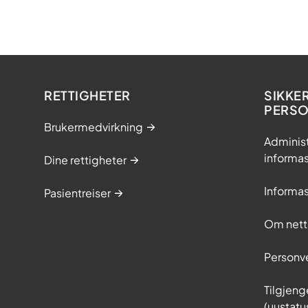
s
l
o
-
u
n
RETTIGHETER
SIKKE
i
PERS
v
Brukermedvirkning
e
Adminis
r
informa
Dine rettigheter
s
i
Informa
Pasientreiser
t
e
Om nett
t
s
Personv
s
y
Tilgjeng
k
(uustatu