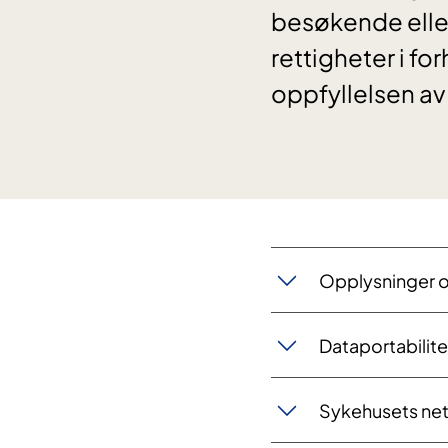
besøkende eller
rettigheter i fo
oppfyllelsen a
Opplysninger 
Dataportabilite
Sykehusets net