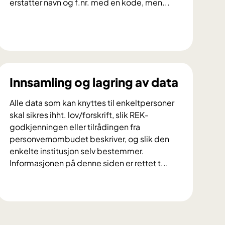
erstatter navn og f.nr. med en kode, men...
H
v
a
e
Innsamling og lagring av data
r
f
Alle data som kan knyttes til enkeltpersoner
o
skal sikres ihht. lov/forskrift, slik REK-
r
godkjenningen eller tilrådingen fra
s
personvernombudet beskriver, og slik den
k
enkelte institusjon selv bestemmer.
j
Informasjonen på denne siden er rettet t...
e
l
I
l
n
e
n
n