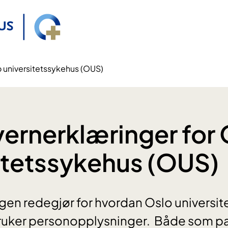
o universitetssykehus (OUS)
ernerklæringer for 
itetssykehus (OUS)
gen redegjør for hvordan Oslo universi
ruker personopplysninger. Både som pas