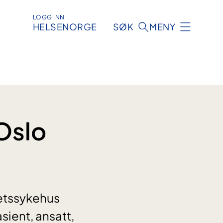
LOGG INN
HELSENORGE
SØK
MENY
Oslo
tetssykehus
ient, ansatt,