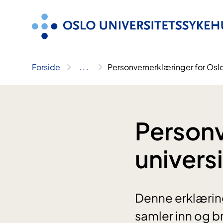
Hopp
til
innhold
Forside
..
.
Personvernerklæringer for Osl
Personv
univers
Denne erklærin
samler inn og b