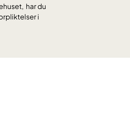
ehuset, har du
rpliktelser i