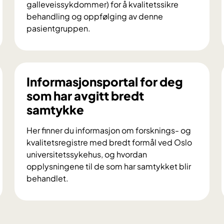
galleveissykdommer) for å kvalitetssikre
behandling og oppfølging av denne
pasientgruppen.
F
o
r
s
Informasjonsportal for deg
k
som har avgitt bredt
n
samtykke
i
n
Her finner du informasjon om forsknings- og
g
kvalitetsregistre med bredt formål ved Oslo
s
universitetssykehus, og hvordan
r
opplysningene til de som har samtykket blir
e
behandlet.
g
I
i
n
s
f
t