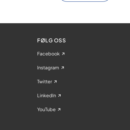
a
n
t
o
a
n
y
m
FØLG OSS
t
?
Facebook
Instagram
Twitter
LinkedIn
YouTube