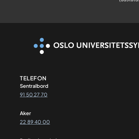
e
h
u
s
.
n
o
Kontaktinformasjon
TELEFON
Sentralbord
91 50 27 70
Aker
22 89 40 00