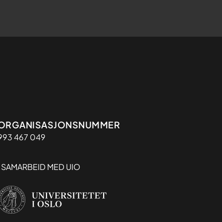
Organisasjon
ORGANISASJONSNUMMER
993 467 049
I SAMARBEID MED UIO