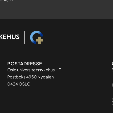
i
s
n
a
s
m
k
t
s
y
y
k
k
k
d
e
o
m
Adresse
POSTADRESSE
Oslo universitetssykehus HF
Postboks 4950 Nydalen
0424 OSLO