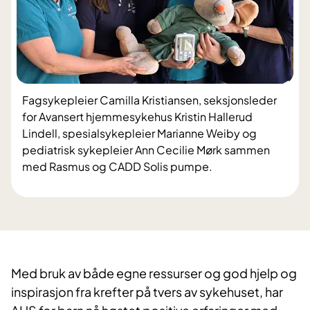
Fagsykepleier Camilla Kristiansen, seksjonsleder
for Avansert hjemmesykehus Kristin Hallerud
Lindell, spesialsykepleier Marianne Weiby og
pediatrisk sykepleier Ann Cecilie Mørk sammen
med Rasmus og CADD Solis pumpe.
Med bruk av både egne ressurser og god hjelp og
inspirasjon fra krefter på tvers av sykehuset, har