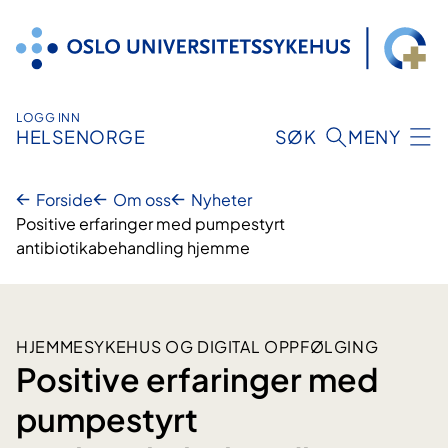
Hopp
til
innhold
LOGG INN
HELSENORGE
SØK
MENY
Forside
Om oss
Nyheter
Positive erfaringer med pumpestyrt
antibiotikabehandling hjemme
HJEMMESYKEHUS OG DIGITAL OPPFØLGING
Positive erfaringer med
pumpestyrt