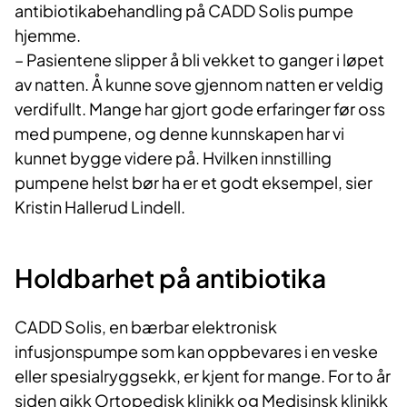
antibiotikabehandling på CADD Solis pumpe
hjemme.
– Pasientene slipper å bli vekket to ganger i løpet
av natten. Å kunne sove gjennom natten er veldig
verdifullt. Mange har gjort gode erfaringer før oss
med pumpene, og denne kunnskapen har vi
kunnet bygge videre på. Hvilken innstilling
pumpene helst bør ha er et godt eksempel, sier
Kristin Hallerud Lindell.
Holdbarhet på antibiotika
CADD Solis, en bærbar elektronisk
infusjonspumpe som kan oppbevares i en veske
eller spesialryggsekk, er kjent for mange. For to år
siden gikk Ortopedisk klinikk og Medisinsk klinikk