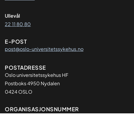
Ullevål
22 11 80 80
E-POST
post@oslo-universitetssykehus.no
Adresse
POSTADRESSE
Oslo universitetssykehus HF
Postboks 4950 Nydalen
0424 OSLO
Organisasjon
ORGANISASJONSNUMMER
993 467 049