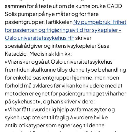
sammen for å teste ut om de kunne bruke CADD
Solis pumper på nye måter og for flere
pasientgrupper. I artikkelen
Ny pumpebruk: Frihet
for pasienten og frigjøring av tid for sykepleier -
Oslo universitetssykehus HF
skriver
spesialrådgiver og intensivsykepleier Sasa
Katadzic i Medisinsk klinikk:
«Vi ønsker også at Oslo universitetssykehus i
fremtiden skal kunne tilby denne type behandling
for enkelte pasientgrupper hjemme, men noen
forhold må avklares før vi kan konkludere med at
metoden er egnet for pasientgrunnlaget vi har her
på sykehuset», og han skriver videre:
«Vi har fått uvurderlig hjelp av far​masøyter og
sykehusapoteket til faglig å vurdere hvilke
antibiotikatyper som egner seg til denne