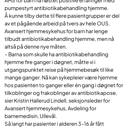
AHS for barn nå høstet positive erfaringer med
pumpestyrt antibiotikabehandling hjemme.
Å kunne tilby dette til flere pasientgrupper er del
av et pågående arbeid på tvers av hele OUS.
Avansert hjemmesykehus for barn har lenge
tilbudt antibiotikabehandling hjemme, men nå
altså på denne nye måten.
– Barna som skulle ha antibiotikabehandling
hjemme fire ganger i døgnet, måtte vi i
utgangspunktet reise på hjemmebesøk til like
mange ganger. Nå kan sykepleier være hjemme
hos pasienten to ganger eller én gang i døgnet for
tilkoblinger og frakoblinger av antibiotikapose,
sier Kristin Hallerud Lindell, seksjonsleder for
Avansert hjemmesykehus, Avdeling for
barnemedisin, Ullevål.
Så langt har pasienter i alderen 3–16 år fått