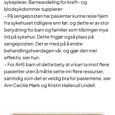
sykepleier, Barneavdeling for kreft- og
blodsykdommer supplerer:
– På sengeposten har pasienter kunne reise hjem
fra sykehuset tidligere enn før, og dette er av stor
betydning for barn og familier som tilbringer mye
tid på sykehus. Dette frigjør også plass på
sengeposten. Det er med på å endre
behandlingshverdagen vår, og gjør den mer
effektiv, sier hun.
– For AHS barn vil dette bety at vi kan ta imot flere
pasienter uten å måtte sette inn flere ressurser,
samtidig som det er veldig bra for pasientene, sier
Ann Cecilie Mørk og Kristin Hallerud Lindell.