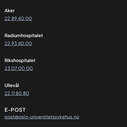
Aker
22 89 40 00
Radiumhospitalet
22 93 40 00
Rikshospitalet
23 07 00 00
Ullevål
22 11 80 80
E-POST
post@oslo-universitetssykehus.no