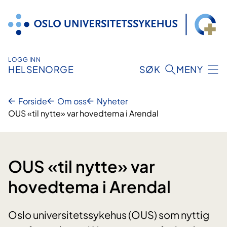
Hopp
til
innhold
LOGG INN
HELSENORGE
SØK
MENY
Forside
Om oss
Nyheter
OUS «til nytte» var hovedtema i Arendal
OUS «til nytte» var
hovedtema i Arendal
Oslo universitetssykehus (OUS) som nyttig