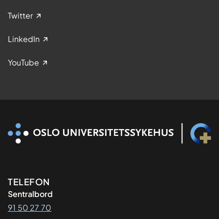
Twitter
LinkedIn
YouTube
Kontaktinformasjon
TELEFON
Sentralbord
91 50 27 70