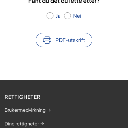
Fant du det du lette etter?
Ja
Nei
PDF-utskrift
RETTIGHETER
Brukermedvirkning
Dine rettigheter