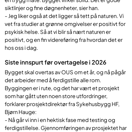
siktlinjer og fine døgnenheter, sier han.
- Jeg liker også at det ligger så tett på naturen. Vi
vet fra studier at grønne omgivelser er positivt for
psykisk helse. Så at vi blir så nært naturen er
positivt, og en fin videreføring fra hvordan det er
hos oss i dag.
Siste innspurt før overtagelse i 2026
Bygget skal overtas av OUS om et år, og nå pågår
det arbeider med å ferdigstille alle rom.
Byggingen er i rute, og det har vært et prosjekt
som har gått uten noen store utfordringer,
forklarer prosjektdirektør fra Sykehusbygg HF,
Bjørn Hauge:
- Nå går vi inn i en hektisk fase med testing og
ferdigstillelse. Gjennomføringen av prosjektet har