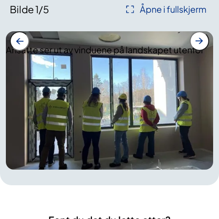
Bilde
1
/
5
Åpne i fullskjerm
Ansatte ser ut av vinduene på landskapet utenfor