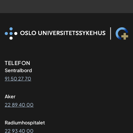
Kontaktinformasjon
TELEFON
Sentralbord
91 50 27 70
Aker
22 89 40 00
Radiumhospitalet
22 93 40 00