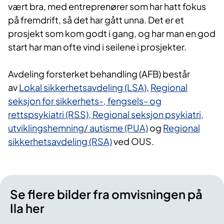
vært bra, med entreprenører som har hatt fokus
på fremdrift, så det har gått unna. Det er et
prosjekt som kom godt i gang, og har man en god
start har man ofte vind i seilene i prosjekter.
Avdeling forsterket behandling (AFB) består
av
Lokal sikkerhetsavdeling (LSA)
,
Regional
seksjon for sikkerhets-, fengsels- og
rettspsykiatri (RSS),
Regional seksjon psykiatri,
utviklingshemning/ autisme (PUA)
og
Regional
sikkerhetsavdeling (RSA)
ved OUS.
Se flere bilder fra omvisningen på
Ila her