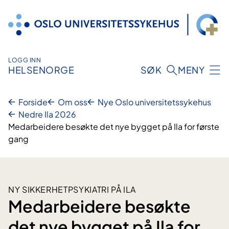
Hopp
til
innhold
LOGG INN
HELSENORGE
SØK
MENY
Forside
Om oss
Nye Oslo universitetssykehus
Nedre Ila 2026
Medarbeidere besøkte det nye bygget på Ila for første
gang
NY SIKKERHETPSYKIATRI PÅ ILA
Medarbeidere besøkte
det nye bygget på Ila for