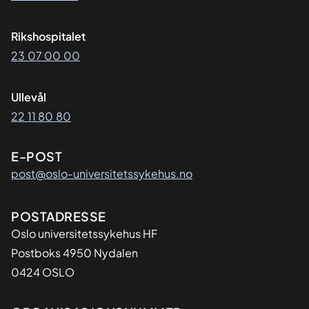
Rikshospitalet
23 07 00 00
Ullevål
22 11 80 80
E-POST
post@oslo-universitetssykehus.no
Adresse
POSTADRESSE
Oslo universitetssykehus HF
Postboks 4950 Nydalen
0424 OSLO