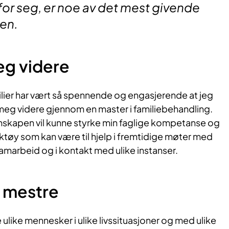
or seg, er noe av det mest givende
en.
g videre
lier har vært så spennende og engasjerende at jeg
pe meg videre gjennom en master i familiebehandling.
skapen vil kunne styrke min faglige kompetanse og
ktøy som kan være til hjelp i fremtidige møter med
g samarbeid og i kontakt med ulike instanser.
 å mestre
 ulike mennesker i ulike livssituasjoner og med ulike