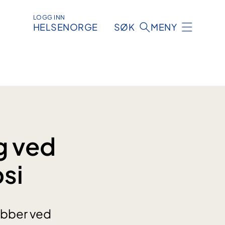
LOGG INN
HELSENORGE
SØK
MENY
g ved
si
obber ved