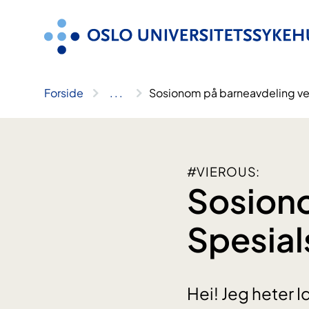
Hopp
til
innhold
Forside
..
.
Sosionom på barneavdeling ved
#VIEROUS:
Sosion
Spesial
Hei! Jeg heter 