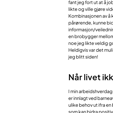
fant jeg fort ut at å
likte og ville gjøre vi
Kombinasjonen av å k
pårørende, kunne bidr
informasjon/veiledni
en brobygger mellom 
noe jeg likte veldig g
Heldigvis var det muli
jeg blitt siden!
Når livet ik
I min arbeidshverdag 
er innlagt ved barne
ulike behov ut ifra e
som kan bidra positivt