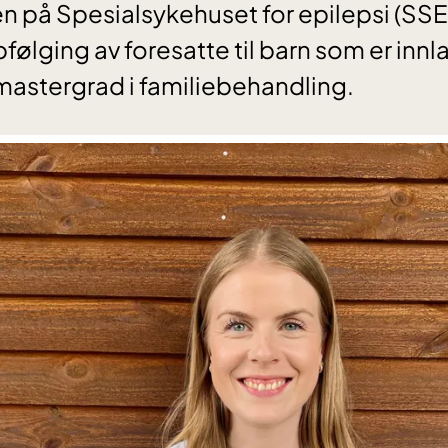
 på Spesialsykehuset for epilepsi (SSE)
ølging av foresatte til barn som er innlagt
mastergrad i familiebehandling.