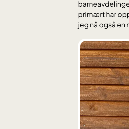
barneavdelingen
primært har oppf
jeg nå også en 