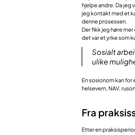
hjelpe andre. Da jeg 
jeg kontakt med et ka
denne prosessen.
Der fikk jeg høre mer
det var et yrke som 
Sosialt arbe
ulike muligh
En sosionom kan for 
helsevern, NAV, ruso
Fra praksis
Etter en praksisperio