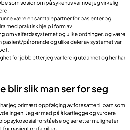
 jobbe som sosionom på sykehus var noe jeg virkelig
dere.
unne være en samtalepartner for pasienter og
a med praktisk hjelp i form av
ng om velferdssystemet og ulike ordninger, og være
pasient/pårørende og ulike deler av systemet var
odt.
ghet for jobb etter jeg var ferdig utdannet og her har
ke blir slik man ser for seg
har jeg primært oppfølging av foresatte til barn som
avdelingen. Jeg er med på å kartlegge og vurdere
n biopsykososial forståelse og ser etter muligheter
 for pasient og familien.