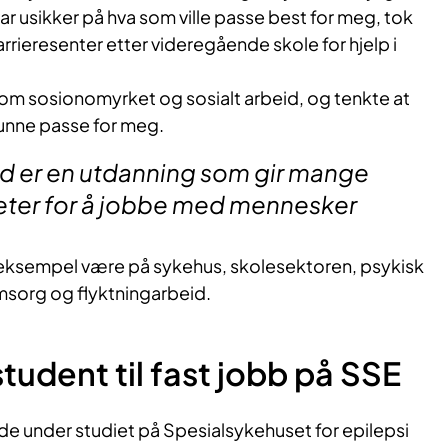
var usikker på hva som ville passe best for meg, tok
rrieresenter etter videregående skole for hjelp i
 om sosionomyrket og sosialt arbeid, og tenkte at
kunne passe for meg.
id er en utdanning som gir mange
eter for å jobbe med mennesker
eksempel være på sykehus, skolesektoren, psykisk
msorg og flyktningarbeid.
student til fast jobb på SSE
de under studiet på Spesialsykehuset for epilepsi