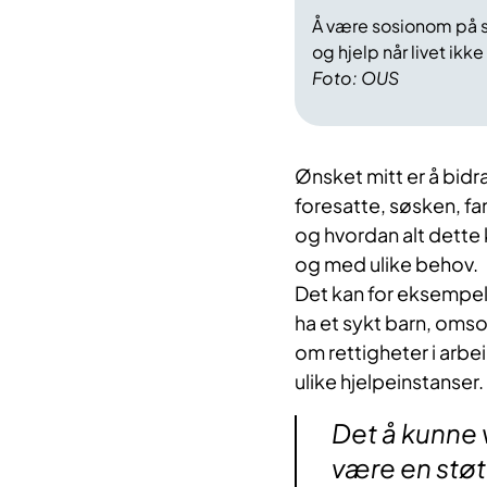
Å være sosionom på syk
og hjelp når livet ikk
Foto: OUS
Ønsket mitt er å bidra
foresatte, søsken, fa
og hvordan alt dette
og med ulike behov.
Det kan for eksempel
ha et sykt barn, omso
om rettigheter i arbe
ulike hjelpeinstanser.
Det å kunne v
være en støtt