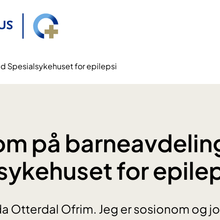
 Spesialsykehuset for epilepsi
om på barneavdelin
sykehuset for epilep
Ida Otterdal Ofrim. Jeg er sosionom og j