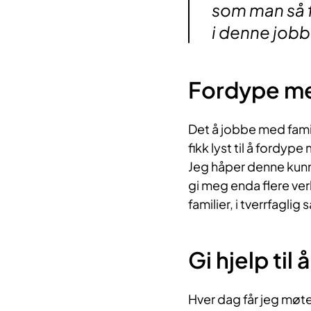
som man så f
i denne jobb
Fordype me
Det å jobbe med fami
fikk lyst til å fordy
Jeg håper denne kunn
gi meg enda flere ver
familier, i tverrfagli
Gi hjelp til
Hver dag får jeg møte