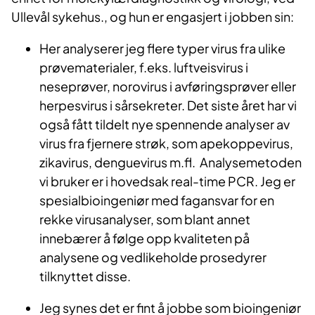
Ullevål sykehus., og hun er engasjert i jobben sin:
Her analyserer jeg flere typer virus fra ulike
prøvematerialer, f.eks. luftveisvirus i
neseprøver, norovirus i avføringsprøver eller
herpesvirus i sårsekreter. Det siste året har vi
også fått tildelt nye spennende analyser av
virus fra fjernere strøk, som apekoppevirus,
zikavirus, denguevirus m.fl. Analysemetoden
vi bruker er i hovedsak real-time PCR. Jeg er
spesialbioingeniør med fagansvar for en
rekke virusanalyser, som blant annet
innebærer å følge opp kvaliteten på
analysene og vedlikeholde prosedyrer
tilknyttet disse.
Jeg synes det er fint å jobbe som bioingeniør