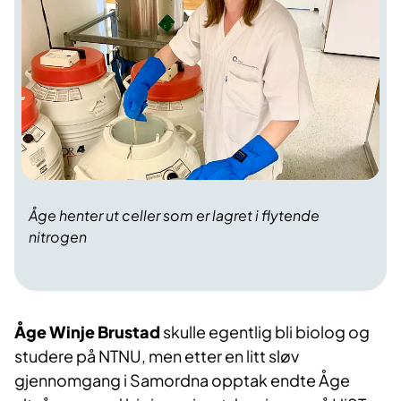
Åge henter ut celler som er lagret i flytende
nitrogen
Åge Winje Brustad
skulle egentlig bli biolog og
studere på NTNU, men etter en litt sløv
gjennomgang i Samordna opptak endte Åge