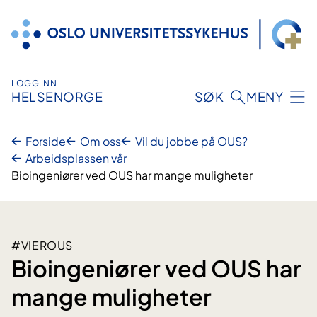
Hopp
til
innhold
LOGG INN
HELSENORGE
SØK
MENY
Forside
Om oss
Vil du jobbe på OUS?
Arbeidsplassen vår
Bioingeniører ved OUS har mange muligheter
#VIEROUS
Bioingeniører ved OUS har
mange muligheter