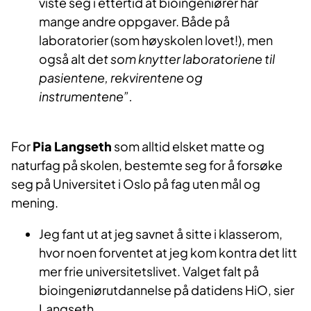
viste seg i ettertid at bioingeniører har
mange andre oppgaver. Både på
laboratorier (som høyskolen lovet!), men
også alt de
t som knytter laboratoriene til
pasientene, rekvirentene og
instrumentene”.
For
Pia Langseth
som alltid elsket matte og
naturfag på skolen, bestemte seg for å forsøke
seg på Universitet i Oslo på fag uten mål og
mening.
Jeg fant ut at jeg savnet å sitte i klasserom,
hvor noen forventet at jeg kom kontra det litt
mer frie universitetslivet. Valget falt på
bioingeniørutdannelse på datidens HiO, sier
Langseth.