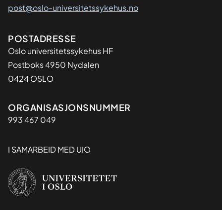
post@oslo-universitetssykehus.no
Adresse
POSTADRESSE
Oslo universitetssykehus HF
Postboks 4950 Nydalen
0424 OSLO
Organisasjon
ORGANISASJONSNUMMER
993 467 049
I SAMARBEID MED UIO