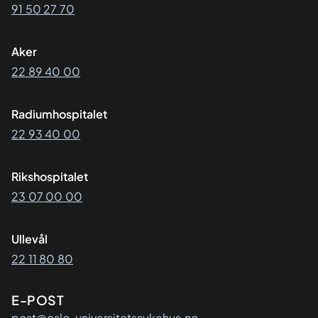
91 50 27 70
Aker
22 89 40 00
Radiumhospitalet
22 93 40 00
Rikshospitalet
23 07 00 00
Ullevål
22 11 80 80
E-POST
post@oslo-universitetssykehus.no