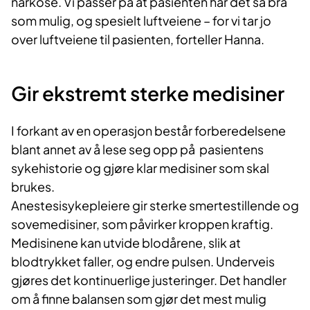
narkose. Vi passer på at pasienten har det så bra
som mulig, og spesielt luftveiene – for vi tar jo
over luftveiene til pasienten, forteller Hanna.
Gir ekstremt sterke medisiner
I forkant av en operasjon består forberedelsene
blant annet av å lese seg opp på p
asientens
sykehistorie og gjøre klar medisiner som skal
brukes.
Anestesisykepleiere gir sterke smertestillende og
sovemedisiner, som påvirker kroppen kraftig.
Medisinene kan utvide blodårene, slik at
blodtrykket faller, og endre pulsen. Underveis
gjøres det kontinuerlige justeringer. Det handler
om å fi
nne balansen som gjør det mest mulig