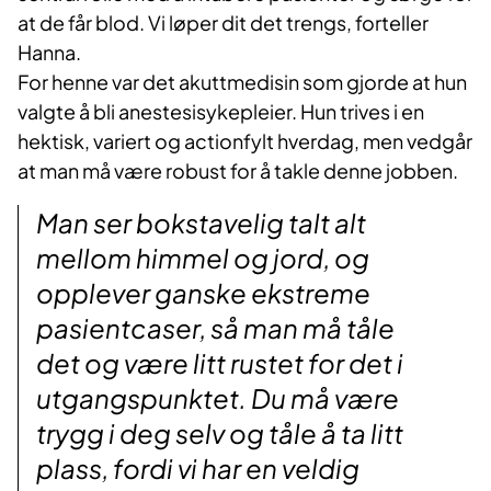
at de får blod. Vi løper dit det trengs, forteller
Hanna.
For henne var det akuttmedisin som gjorde at hun
valgte å bli anestesisykepleier. Hun trives i en
hektisk, variert og actionfylt hverdag, men vedgår
at man må være robust for å takle denne jobben.
Man ser bokstavelig talt alt
mellom himmel og jord, og
opplever ganske ekstreme
pasientcaser, så man må tåle
det og være litt rustet for det i
utgangspunktet. Du må være
trygg i deg selv og tåle å ta litt
plass, fordi vi har en veldig