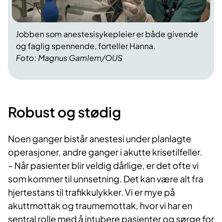
Jobben som anestesisykepleier er både givende
og faglig spennende, forteller Hanna.
Foto: Magnus Gamlem/OUS
Robust og stødig
Noen ganger bistår anestesi under planlagte
operasjoner, andre ganger i akutte krisetilfeller.
–
Når pasiente
r blir veldig dårlige, er det ofte vi
som kommer til unnsetning. Det kan være alt fra
hjertestans til trafikkulykker. Vi er mye på
akuttmottak og traumemottak, hvor vi har en
sentral rolle med å intubere pasienter og sørge for