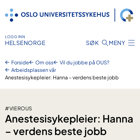
Hopp
til
innhold
LOGG INN
HELSENORGE
SØK
MENY
Forside
Om oss
Vil du jobbe på OUS?
Arbeidsplassen vår
Anestesisykepleier: Hanna – verdens beste jobb
#VIEROUS
Anestesisykepleier: Hanna
– verdens beste jobb