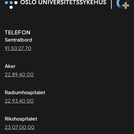
Kontaktinformasjon
TELEFON
Sentralbord
91 50 27 70
Aker
22 89 40 00
Radiumhospitalet
22 93 40 00
Rikshospitalet
23 07 00 00