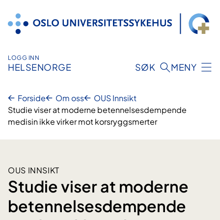
Hopp
til
innhold
LOGG INN
HELSENORGE
SØK
MENY
Forside
Om oss
OUS Innsikt
Studie viser at moderne betennelsesdempende
medisin ikke virker mot korsryggsmerter
OUS INNSIKT
Studie viser at moderne
betennelsesdempende