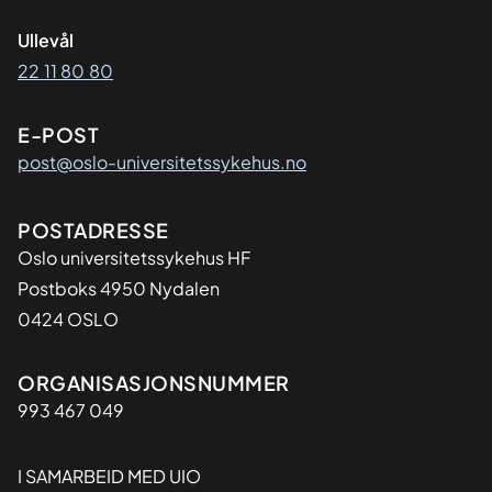
Ullevål
22 11 80 80
E-POST
post@oslo-universitetssykehus.no
Adresse
POSTADRESSE
Oslo universitetssykehus HF
Postboks 4950 Nydalen
0424 OSLO
Organisasjon
ORGANISASJONSNUMMER
993 467 049
I SAMARBEID MED UIO