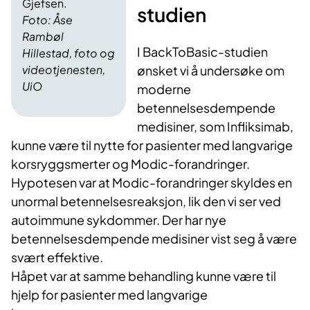
Gjefsen.
studien
Foto: Åse
Rambøl
I BackToBasic-studien
Hillestad, foto og
ønsket vi å undersøke om
videotjenesten,
UiO
moderne
betennelsesdempende
medisiner, som Infliksimab,
kunne være til nytte for pasienter med langvarige
korsryggsmerter og Modic-forandringer.
Hypotesen var at Modic-forandringer skyldes en
unormal betennelsesreaksjon, lik den vi ser ved
autoimmune sykdommer. Der har nye
betennelsesdempende medisiner vist seg å være
svært effektive.
Håpet var at samme behandling kunne være til
hjelp for pasienter med langvarige