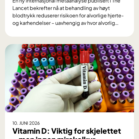
En ny internasjonal metaanalyse publisert i The
k
Lancet bekrefter nå at behandling av høyt
u
blodtrykk reduserer risikoen for alvorlige hjerte-
t
og karhendelser – uavhengig av hvor alvorlig
…
v
S
i
t
k
o
l
r
e
L
t
a
O
n
U
c
S
e
n
t
y
-
r
s
o
t
b
10. JUNI 2026
u
o
Vitamin D: Viktig for skjelettet
d
t