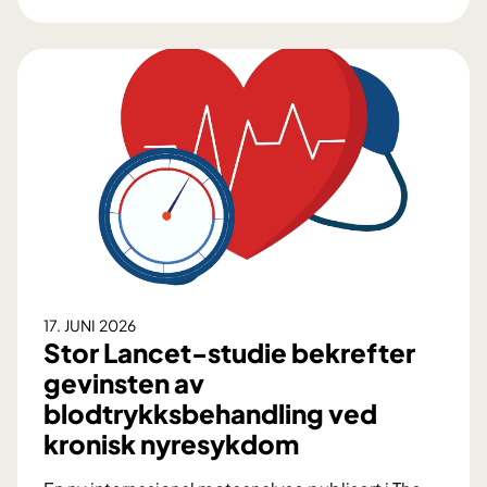
d
p
l
i
i
l
n
e
g
p
e
s
n
i
k
i
r
u
r
17. JUNI 2026
g
Stor Lancet-studie bekrefter
i
gevinsten av
:
blodtrykksbehandling ved
S
kronisk nyresykdom
l
i