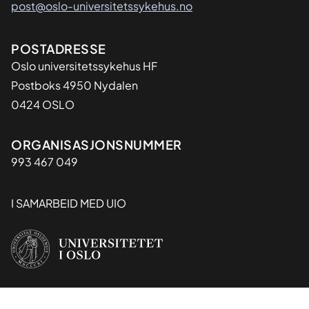
post@oslo-universitetssykehus.no
Adresse
POSTADRESSE
Oslo universitetssykehus HF
Postboks 4950 Nydalen
0424 OSLO
Organisasjon
ORGANISASJONSNUMMER
993 467 049
I SAMARBEID MED UIO