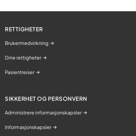
v
e
r
l
RETTIGHETER
e
g
Brukermedvirkning
e
:
Dine rettigheter
H
a
Pasientreiser
r
b
i
d
SIKKERHET OG PERSONVERN
r
a
Administrere informasjonskapsler
t
t
Informasjonskapsler
t