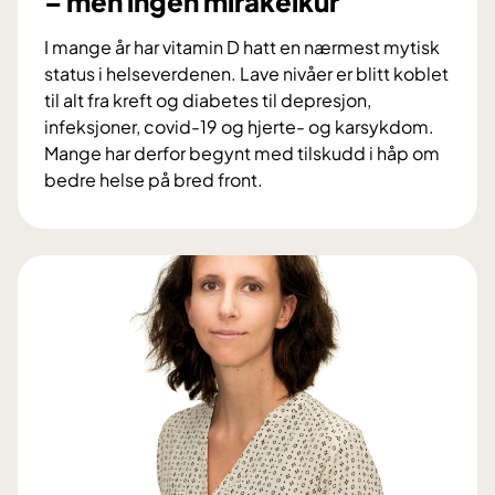
– men ingen mirakelkur
i
t
e
e
I mange år har vitamin D hatt en nærmest mytisk
b
k
status i helseverdenen. Lave nivåer er blitt koblet
e
n
til alt fra kreft og diabetes til depresjon,
k
o
infeksjoner, covid-19 og hjerte- og karsykdom.
r
l
Mange har derfor begynt med tilskudd i håp om
e
o
bedre helse på bred front.
f
g
V
t
i
i
e
t
r
a
g
m
e
i
v
n
i
D
n
:
s
V
t
i
e