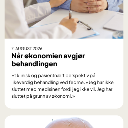
7. AUGUST 2026
Når økonomien avgjør
behandlingen
Et klinisk og pasientnært perspektiv på
likeverdig behandling ved fedme. «Jeg har ikke
sluttet med medisinen fordi jeg ikke vil. Jeg har
sluttet på grunn av økonomi.»
N
å
r
ø