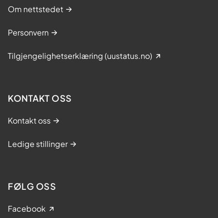
i
Om nettstedet
l
a
Personvern
t
N
Tilgjengelighetserklæring (uustatus.no)
o
r
g
KONTAKT OSS
e
e
Kontakt oss
r
i
Ledige stillinger
v
e
r
d
FØLG OSS
e
n
Facebook
s