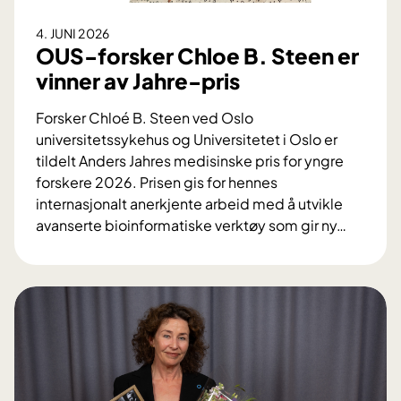
k
n
t
4. JUNI 2026
a
i
OUS-forsker Chloe B. Steen er
v
g
vinner av Jahre-pris
b
f
l
o
Forsker Chloé B. Steen ved Oslo
o
r
universitetssykehus og Universitetet i Oslo er
d
s
tildelt Anders Jahres medisinske pris for yngre
t
k
forskere 2026. Prisen gis for hennes
r
j
internasjonalt anerkjente arbeid med å utvikle
y
e
avanserte bioinformatiske verktøy som gir ny
…
k
l
O
k
e
U
s
t
S
b
t
-
e
e
f
h
t
o
a
–
r
n
m
s