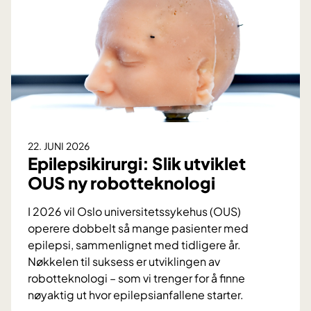
k
o
n
o
m
i
e
n
a
22. JUNI 2026
v
Epilepsikirurgi: Slik utviklet
g
OUS ny robotteknologi
j
ø
I 2026 vil Oslo universitetssykehus (OUS)
r
operere dobbelt så mange pasienter med
b
epilepsi, sammenlignet med tidligere år.
e
Nøkkelen til suksess er utviklingen av
h
robotteknologi – som vi trenger for å finne
a
nøyaktig ut hvor epilepsianfallene starter.
n
E