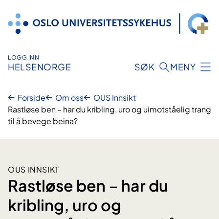
Hopp
til
innhold
LOGG INN
HELSENORGE
SØK
MENY
Forside
Om oss
OUS Innsikt
Rastløse ben – har du kribling, uro og uimotståelig trang
til å bevege beina?
OUS INNSIKT
Rastløse ben – har du
kribling, uro og