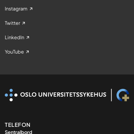
t
Instagram
o
p
Twitter
p
e
LinkedIn
n
p
YouTube
å
d
i
a
b
e
t
e
s
h
Kontaktinformasjon
TELEFON
o
Sentralbord