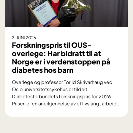
d
e
k
l
n
e
i
i
r
n
n
C
g
g
h
v
2. JUNI 2026
e
l
e
Forskningspris til OUS-
n
o
d
overlege: Har bidratt til at
m
e
k
i
Norge er i verdenstoppen på
B
r
r
diabetes hos barn
.
o
a
S
n
k
Overlege og professor Torild Skrivarhaug ved
t
i
e
Oslo universitetssykehus er tildelt
e
s
l
Diabetesforbundets forskningspris for 2026.
e
k
k
Prisen er en anerkjennelse av et livslangt arbeid
…
n
n
u
F
e
y
r
o
r
r
r
v
e
s