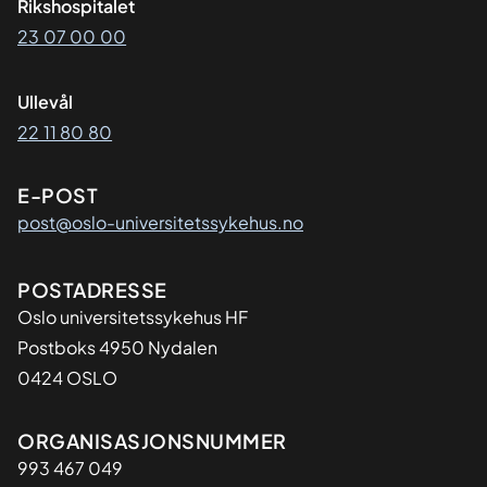
Rikshospitalet
23 07 00 00
Ullevål
22 11 80 80
E-POST
post@oslo-universitetssykehus.no
Adresse
POSTADRESSE
Oslo universitetssykehus HF
Postboks 4950 Nydalen
0424 OSLO
Organisasjon
ORGANISASJONSNUMMER
993 467 049