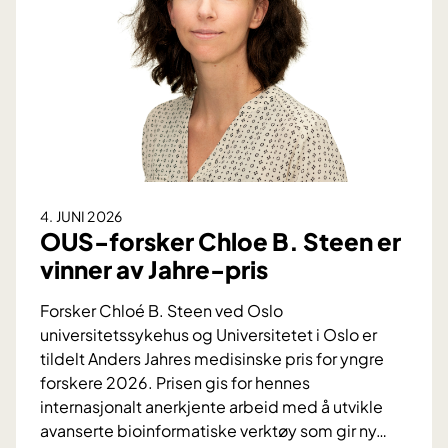
g
m
e
i
v
n
i
D
n
:
s
V
t
i
e
k
n
t
4. JUNI 2026
a
i
OUS-forsker Chloe B. Steen er
v
g
vinner av Jahre-pris
b
f
l
o
Forsker Chloé B. Steen ved Oslo
o
r
universitetssykehus og Universitetet i Oslo er
d
s
tildelt Anders Jahres medisinske pris for yngre
t
k
forskere 2026. Prisen gis for hennes
r
j
internasjonalt anerkjente arbeid med å utvikle
y
e
avanserte bioinformatiske verktøy som gir ny
…
k
l