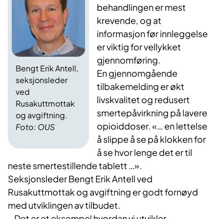
behandlingen er mest
krevende, og at
informasjon før innleggelse
er viktig for vellykket
gjennomføring.
Bengt Erik Antell,
En gjennomgående
seksjonsleder
tilbakemelding er økt
ved
livskvalitet og redusert
Rusakuttmottak
smertepåvirkning på lavere
og avgiftning.
opioiddoser. «… en lettelse
Foto: OUS
å slippe å se på klokken for
å se hvor lenge det er til
neste smertestillende tablett …».
Seksjonsleder Bengt Erik Antell ved
Rusakuttmottak og avgiftning er godt fornøyd
med utviklingen av tilbudet.
– Det er et eksempel hvordan vi utvikler