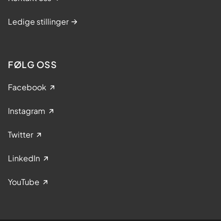
b
e
Ledige stillinger
t
e
s
FØLG OSS
h
o
Facebook
s
b
Instagram
a
r
Twitter
n
LinkedIn
YouTube