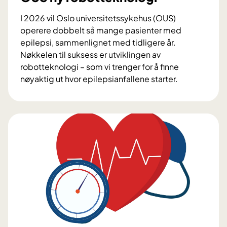
I 2026 vil Oslo universitetssykehus (OUS)
operere dobbelt så mange pasienter med
epilepsi, sammenlignet med tidligere år.
Nøkkelen til suksess er utviklingen av
robotteknologi – som vi trenger for å finne
nøyaktig ut hvor epilepsianfallene starter.
E
p
i
l
e
p
s
i
k
i
r
u