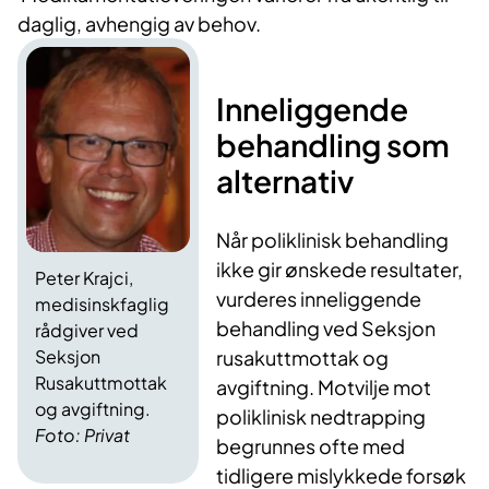
daglig, avhengig av behov.
Inneliggende
behandling som
alternativ
Når poliklinisk behandling
ikke gir ønskede resultater,
Peter Krajci,
vurderes inneliggende
medisinskfaglig
behandling ved Seksjon
rådgiver ved
Seksjon
rusakuttmottak og
Rusakuttmottak
avgiftning. Motvilje mot
og avgiftning.
poliklinisk nedtrapping
Foto: Privat
begrunnes ofte med
tidligere mislykkede forsøk