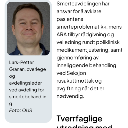
Smerteavdelingen har
ansvar for å avklare
pasientens
smerteproblematikk, mens
ARA tilbyr rådgivning og
veiledning rundt poliklinisk
medikamentjustering, samt
gjennomføring av
Lars-Petter
inneliggende behandling
Granan, overlege
ved Seksjon
og
rusakuttmottak og
avdelingsleder
avgiftning når det er
ved avdeling for
nødvendig.
smertebehandlin
g.
Foto: OUS
Tverrfaglige
utredning med