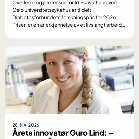
k
Overlege og professor Torild Skrivarhaug ved
t
i
e
Oslo universitetssykehus er tildelt
e
s
l
Diabetesforbundets forskningspris for 2026.
e
k
k
Prisen er en anerkjennelse av et livslangt arbeid
…
n
n
u
F
e
y
r
o
r
r
r
v
e
s
i
s
k
n
y
n
n
k
i
e
d
n
r
o
g
a
m
s
v
p
J
r
a
i
h
28. MAI 2026
s
r
Årets innovatør Guro Lind: –
t
e