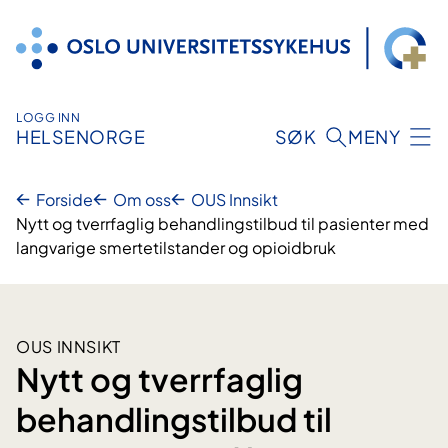
Hopp
til
innhold
LOGG INN
HELSENORGE
SØK
MENY
Forside
Om oss
OUS Innsikt
Nytt og tverrfaglig behandlingstilbud til pasienter med
langvarige smertetilstander og opioidbruk
OUS INNSIKT
Nytt og tverrfaglig
behandlingstilbud til