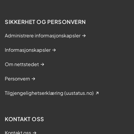
i
r
v
o
e
g
SIKKERHET OG PERSONVERN
r
s
d
o
Administrere informasjonskapsler
e
l
n
g
Informasjonskapsler
s
t
t
Om nettstedet
o
p
Personvern
p
e
Tilgjengelighetserklæring (uustatus.no)
n
p
å
d
KONTAKT OSS
i
a
Kontakt oss