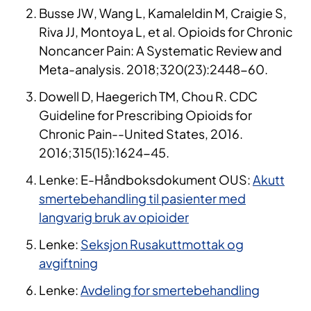
Busse JW, Wang L, Kamaleldin M, Craigie S,
Riva JJ, Montoya L, et al. Opioids for Chronic
Noncancer Pain: A Systematic Review and
Meta-analysis. 2018;320(23):2448-60.
Dowell D, Haegerich TM, Chou R. CDC
Guideline for Prescribing Opioids for
Chronic Pain--United States, 2016.
2016;315(15):1624-45.
Lenke: E-Håndboksdokument OUS:
Akutt
smertebehandling til pasienter med
langvarig bruk av opioider
Lenke:
Seksjon Rusakuttmottak og
avgiftning
Lenke:
Avdeling for smertebehandling