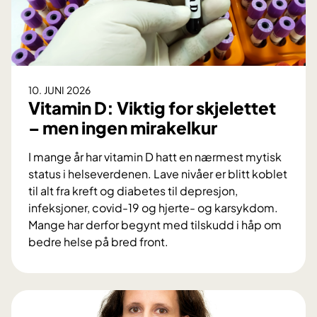
S
e
n
t
y
-
r
s
o
t
b
10. JUNI 2026
u
o
Vitamin D: Viktig for skjelettet
d
t
– men ingen mirakelkur
i
t
e
e
I mange år har vitamin D hatt en nærmest mytisk
b
k
status i helseverdenen. Lave nivåer er blitt koblet
e
n
til alt fra kreft og diabetes til depresjon,
k
o
infeksjoner, covid-19 og hjerte- og karsykdom.
r
l
Mange har derfor begynt med tilskudd i håp om
e
o
bedre helse på bred front.
f
g
V
t
i
i
e
t
r
a