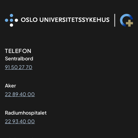
Kontaktinformasjon
TELEFON
Sentralbord
91 50 27 70
Aker
22 89 40 00
Radiumhospitalet
22 93 40 00