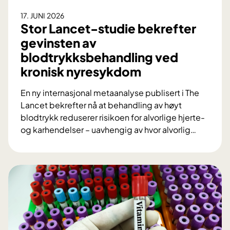
r
17. JUNI 2026
g
Stor Lancet-studie bekrefter
i
gevinsten av
:
blodtrykksbehandling ved
S
kronisk nyresykdom
l
i
En ny internasjonal metaanalyse publisert i The
k
Lancet bekrefter nå at behandling av høyt
u
blodtrykk reduserer risikoen for alvorlige hjerte-
t
og karhendelser – uavhengig av hvor alvorlig
…
v
S
i
t
k
o
l
r
e
L
t
a
O
n
U
c