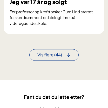
Jeg var 17 år og solgt
i
-
l
p
For professor og kreftforsker Guro Lind startet
O
r
forskerdrømmen i en biologitime på
U
i
videregående skole.
S
s
Å
-
r
o
e
v
t
e
s
Vis flere
(44)
r
i
l
n
e
n
g
o
e
v
:
a
H
t
a
Fant du det du lette etter?
ø
r
r
b