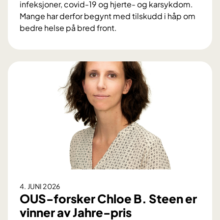
o
infeksjoner, covid-19 og hjerte- og karsykdom.
r
l
Mange har derfor begynt med tilskudd i håp om
e
o
bedre helse på bred front.
f
g
V
t
i
i
e
t
r
a
g
m
e
i
v
n
i
D
n
:
s
V
t
i
e
k
n
t
4. JUNI 2026
a
i
OUS-forsker Chloe B. Steen er
v
g
vinner av Jahre-pris
b
f