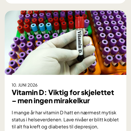
t
k
o
l
r
e
L
t
a
O
n
U
c
S
e
n
t
y
-
r
s
o
t
b
10. JUNI 2026
u
o
Vitamin D: Viktig for skjelettet
d
t
– men ingen mirakelkur
i
t
e
e
I mange år har vitamin D hatt en nærmest mytisk
b
k
status i helseverdenen. Lave nivåer er blitt koblet
e
n
til alt fra kreft og diabetes til depresjon,
k