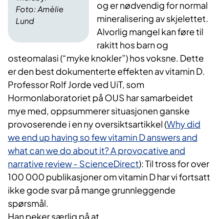
og er nødvendig for normal
Foto: Amèlie
mineralisering av skjelettet.
Lund
Alvorlig mangel kan føre til
rakitt hos barn og
osteomalasi (“myke knokler”) hos voksne. Dette
er den best dokumenterte effekten av vitamin D.
Professor Rolf Jorde ved UiT, som
Hormonlaboratoriet på OUS har samarbeidet
mye med, oppsummerer situasjonen ganske
provoserende i en ny oversiktsartikkel (
Why did
we end up having so few vitamin D answers and
what can we do about it? A provocative and
narrative review - ScienceDirect
): Til tross for over
100 000 publikasjoner om vitamin D har vi fortsatt
ikke gode svar på mange grunnleggende
spørsmål.
Han peker særlig på at