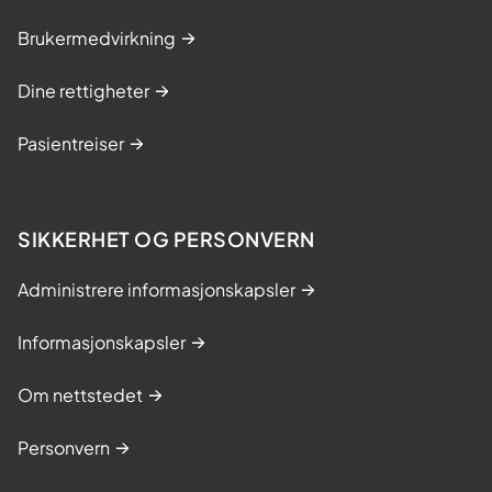
g
Brukermedvirkning
e
:
Dine rettigheter
H
a
Pasientreiser
r
b
i
d
SIKKERHET OG PERSONVERN
r
a
Administrere informasjonskapsler
t
t
Informasjonskapsler
t
i
Om nettstedet
l
a
Personvern
t