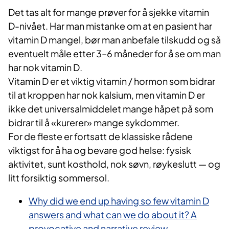
Det tas alt for mange prøver for å sjekke vitamin
D-nivået. Har man mistanke om at en pasient har
vitamin D mangel, bør man anbefale tilskudd og så
eventuelt måle etter 3–6 måneder for å se om man
har nok vitamin D.
Vitamin D er et viktig vitamin / hormon som bidrar
til at kroppen har nok kalsium, men vitamin D er
ikke det universalmiddelet mange håpet på som
bidrar til å «kurerer» mange sykdommer.
For de fleste er fortsatt de klassiske rådene
viktigst for å ha og bevare god helse: fysisk
aktivitet, sunt kosthold, nok søvn, røykeslutt — og
litt forsiktig sommersol.
Why did we end up having so few vitamin D
answers and what can we do about it? A
provocative and narrative review -