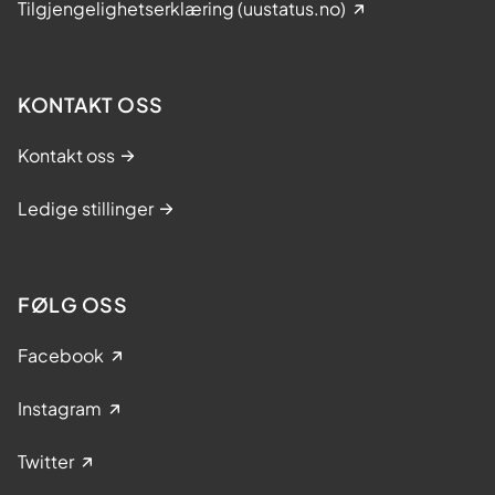
N
Tilgjengelighetserklæring (uustatus.no)
o
r
g
KONTAKT OSS
e
e
Kontakt oss
r
i
Ledige stillinger
v
e
r
d
FØLG OSS
e
n
Facebook
s
t
Instagram
o
p
Twitter
p