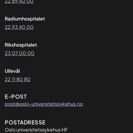
22 89 40 00
Radiumhospitalet
22 93 40 00
Rikshospitalet
23 07 00 00
Ullevål
22 11 80 80
E-POST
post@oslo-universitetssykehus.no
Adresse
POSTADRESSE
Oslo universitetssykehus HF