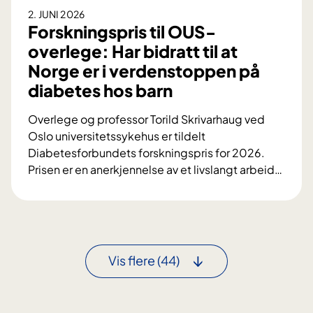
h
v
2. JUNI 2026
e
l
e
Forskningspris til OUS-
n
o
d
overlege: Har bidratt til at
m
e
k
i
Norge er i verdenstoppen på
B
r
r
diabetes hos barn
.
o
a
S
n
k
Overlege og professor Torild Skrivarhaug ved
t
i
e
Oslo universitetssykehus er tildelt
e
s
l
Diabetesforbundets forskningspris for 2026.
e
k
k
Prisen er en anerkjennelse av et livslangt arbeid
…
n
n
u
F
e
y
r
o
r
r
r
v
e
s
i
s
k
n
Vis flere
(44)
y
n
n
k
i
e
d
n
r
o