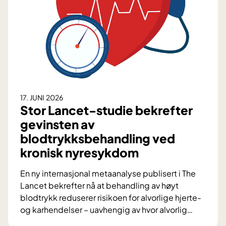
g
p
e
s
n
i
k
i
r
u
r
17. JUNI 2026
g
Stor Lancet-studie bekrefter
i
gevinsten av
:
blodtrykksbehandling ved
S
kronisk nyresykdom
l
i
En ny internasjonal metaanalyse publisert i The
k
Lancet bekrefter nå at behandling av høyt
u
blodtrykk reduserer risikoen for alvorlige hjerte-
t
og karhendelser – uavhengig av hvor alvorlig
…
v
S
i