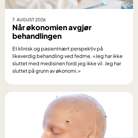
7. AUGUST 2026
Når økonomien avgjør
behandlingen
Et klinisk og pasientnært perspektiv på
likeverdig behandling ved fedme. «Jeg har ikke
sluttet med medisinen fordi jeg ikke vil. Jeg har
sluttet på grunn av økonomi.»
N
å
r
ø
k
o
n
o
m