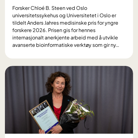
l
o
Forsker Chloé B. Steen ved Oslo
o
r
universitetssykehus og Universitetet i Oslo er
d
s
tildelt Anders Jahres medisinske pris for yngre
t
k
forskere 2026. Prisen gis for hennes
r
j
internasjonalt anerkjente arbeid med å utvikle
y
e
avanserte bioinformatiske verktøy som gir ny
…
k
l
O
k
e
U
s
t
S
b
t
-
e
e
f
h
t
o
a
–
r
n
m
s
d
e
k
l
n
e
i
i
r
n
n
C
g
g