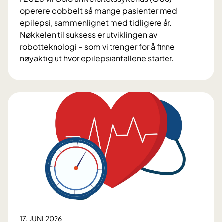
r
operere dobbelt så mange pasienter med
b
epilepsi, sammenlignet med tidligere år.
e
Nøkkelen til suksess er utviklingen av
h
robotteknologi – som vi trenger for å finne
a
nøyaktig ut hvor epilepsianfallene starter.
n
E
d
p
l
i
i
l
n
e
g
p
e
s
n
i
k
i
r
u
r
17. JUNI 2026