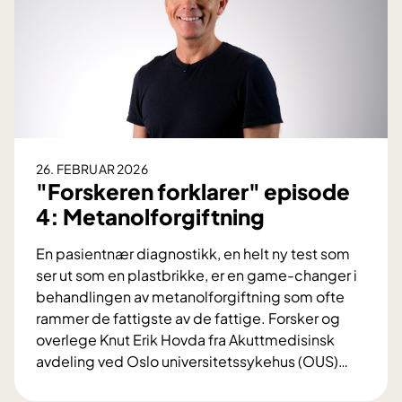
k
e
r
e
n
f
o
r
26. FEBRUAR 2026
k
"Forskeren forklarer" episode
l
4: Metanolforgiftning
a
r
En pasientnær diagnostikk, en helt ny test som
e
ser ut som en plastbrikke, er en game-changer i
r
behandlingen av metanolforgiftning som ofte
"
rammer de fattigste av de fattige. Forsker og
e
overlege Knut Erik Hovda fra Akuttmedisinsk
p
avdeling ved Oslo universitetssykehus (OUS)
…
i
"
s