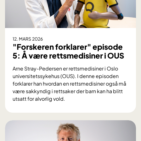
12. MARS 2026
"Forskeren forklarer" episode
5: Å være rettsmedisiner i OUS
Arne Stray-Pedersen er rettsmedisiner i Oslo
universitetssykehus (OUS). I denne episoden
forklarer han hvordan en rettsmedisiner også må
være sakkyndig i rettsaker der barn kan ha blitt
utsatt for alvorlig vold.
"
F
o
r
s