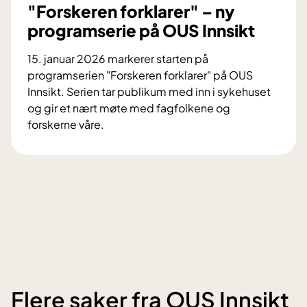
k
"Forskeren forklarer" – ny
l
l
e
programserie på OUS Innsikt
a
k
r
15. januar 2026 markerer starten på
t
e
programserien "Forskeren forklarer" på OUS
r
r
Innsikt. Serien tar publikum med inn i sykehuset
o
"
og gir et nært møte med fagfolkene og
n
e
forskerne våre.
m
p
"
i
i
F
k
s
o
r
o
r
o
d
s
s
e
k
k
2
e
o
:
r
p
G
e
i
u
n
f
Flere saker fra OUS Innsikt
r
f
o