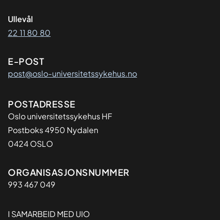
Ullevål
22 11 80 80
E-POST
post@oslo-universitetssykehus.no
Adresse
POSTADRESSE
Oslo universitetssykehus HF
Postboks 4950 Nydalen
0424 OSLO
Organisasjon
ORGANISASJONSNUMMER
993 467 049
I SAMARBEID MED UIO