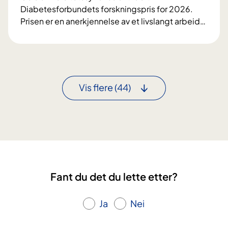
s
l
Diabetesforbundets forskningspris for 2026.
e
k
k
Prisen er en anerkjennelse av et livslangt arbeid
…
n
n
u
F
e
y
r
o
r
r
r
v
e
s
i
s
k
n
Vis flere
(44)
y
n
n
k
i
e
d
n
r
o
g
a
m
s
v
p
J
r
a
Fant du det du lette etter?
i
h
s
r
Ja
Nei
t
e
i
-