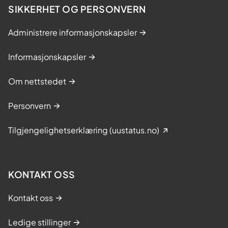
d
SIKKERHET OG PERSONVERN
r
a
Administrere informasjonskapsler
t
t
Informasjonskapsler
t
i
Om nettstedet
l
a
Personvern
t
N
Tilgjengelighetserklæring (uustatus.no)
o
r
g
KONTAKT OSS
e
e
Kontakt oss
r
i
Ledige stillinger
v