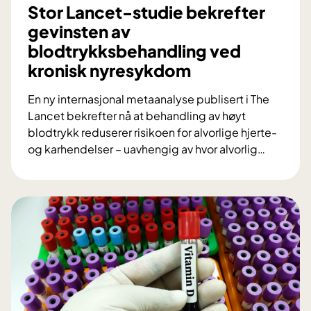
g
Stor Lancet-studie bekrefter
i
gevinsten av
:
blodtrykksbehandling ved
S
kronisk nyresykdom
l
i
En ny internasjonal metaanalyse publisert i The
k
Lancet bekrefter nå at behandling av høyt
u
blodtrykk reduserer risikoen for alvorlige hjerte-
t
og karhendelser – uavhengig av hvor alvorlig
…
v
S
i
t
k
o
l
r
e
L
t
a
O
n
U
c
S
e
n