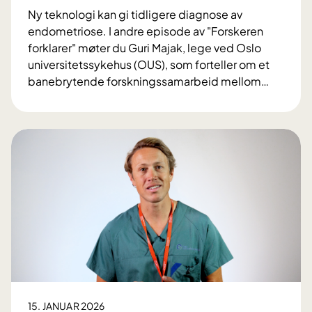
e
g
Ny teknologi kan gi tidligere diagnose av
r
i
endometriose. I andre episode av "Forskeren
"
f
forklarer" møter du Guri Majak, lege ved Oslo
e
t
universitetssykehus (OUS), som forteller om et
p
n
banebrytende forskningssamarbeid mellom
…
i
i
"
s
n
F
o
g
o
d
r
e
s
3
k
:
e
H
r
v
e
a
n
k
f
a
o
n
r
e
15. JANUAR 2026