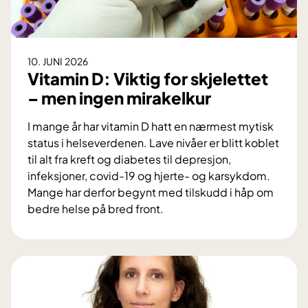
t
y
-
r
s
o
t
b
10. JUNI 2026
u
o
Vitamin D: Viktig for skjelettet
d
t
– men ingen mirakelkur
i
t
e
e
I mange år har vitamin D hatt en nærmest mytisk
b
k
status i helseverdenen. Lave nivåer er blitt koblet
e
n
til alt fra kreft og diabetes til depresjon,
k
o
infeksjoner, covid-19 og hjerte- og karsykdom.
r
l
Mange har derfor begynt med tilskudd i håp om
e
o
bedre helse på bred front.
f
g
V
t
i
i
e
t
r
a
g
m
e
i