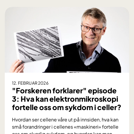
F
o
o
d
r
e
s
5
k
:
e
Å
r
v
e
æ
n
r
f
e
o
r
r
12. FEBRUAR 2026
e
k
"Forskeren forklarer" episode
t
l
3: Hva kan elektronmikroskopi
t
a
s
fortelle oss om sykdom i celler?
r
m
e
Hvordan ser cellene våre ut på innsiden, hva kan
e
r
små forandringer i cellenes «maskineri» fortelle
d
"
oss om alvorlig sykdom, og hvordan kan man