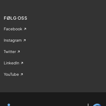
e
r
d
FØLG OSS
e
n
Facebook
s
t
Instagram
o
p
Twitter
p
e
LinkedIn
n
p
YouTube
å
d
i
a
b