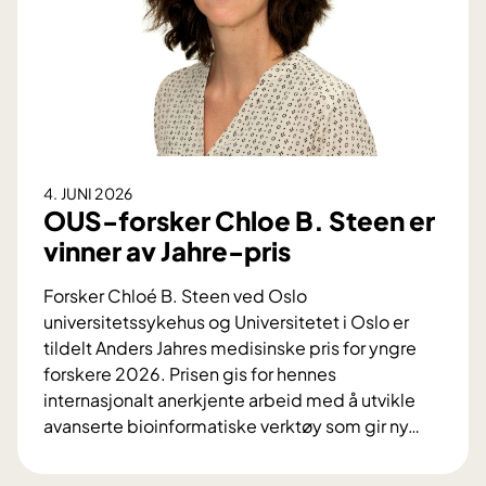
v
n
i
D
n
:
s
V
t
i
e
k
n
t
4. JUNI 2026
a
i
OUS-forsker Chloe B. Steen er
v
g
vinner av Jahre-pris
b
f
l
o
Forsker Chloé B. Steen ved Oslo
o
r
universitetssykehus og Universitetet i Oslo er
d
s
tildelt Anders Jahres medisinske pris for yngre
t
k
forskere 2026. Prisen gis for hennes
r
j
internasjonalt anerkjente arbeid med å utvikle
y
e
avanserte bioinformatiske verktøy som gir ny
…
k
l
O
k
e
U
s