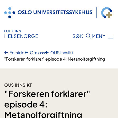
Hopp
til
innhold
LOGG INN
HELSENORGE
SØK
MENY
Forside
Om oss
OUS Innsikt
"Forskeren forklarer" episode 4: Metanolforgiftning
OUS INNSIKT
"Forskeren forklarer"
episode 4:
Metanolforgiftning